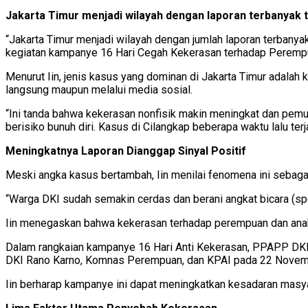
Jakarta Timur menjadi wilayah dengan laporan terbanyak ta
“Jakarta Timur menjadi wilayah dengan jumlah laporan terbanyak
kegiatan kampanye 16 Hari Cegah Kekerasan terhadap Perempuan
Menurut Iin, jenis kasus yang dominan di Jakarta Timur adalah
langsung maupun melalui media sosial.
“Ini tanda bahwa kekerasan nonfisik makin meningkat dan pemul
berisiko bunuh diri. Kasus di Cilangkap beberapa waktu lalu terj
Meningkatnya Laporan Dianggap Sinyal Positif
Meski angka kasus bertambah, Iin menilai fenomena ini sebag
“Warga DKI sudah semakin cerdas dan berani angkat bicara (sp
Iin menegaskan bahwa kekerasan terhadap perempuan dan anak 
Dalam rangkaian kampanye 16 Hari Anti Kekerasan, PPAPP DKI m
DKI Rano Karno, Komnas Perempuan, dan KPAI pada 22 Novemb
Iin berharap kampanye ini dapat meningkatkan kesadaran masy