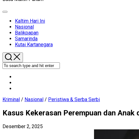
Expand
Menu
Kaltim Hari Ini
Current
Nasional
Page
Balikpapan
Parent
Samarinda
Kutai Kartanegara
Kriminal
/
Nasional
/
Peristiwa & Serba Serbi
Kasus Kekerasan Perempuan dan Anak d
Desember 2, 2025