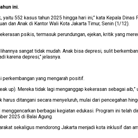
hun ini.
, yaitu 552 kasus tahun 2025 hingga hari ini,” kata Kepala Dina
 dan Anak di Kantor Wali Kota Jakarta Timur, Senin (1/12).
 kekerasan psikis, termasuk perundungan, ejekan, kritik yang me
ihannya sangat tidak mudah. Anak bisa depresi, sulit berkembang
adi karena depresi,” jelasnya.
ai perkembangan yang mengarah positif.
eak up). Mereka tidak lagi menganggap kekerasan sebagai aib,” 
harus ditangani secara menyeluruh, mulai dari pencegahan hin
enggencarkan berbagai kegiatan edukasi. Program ini telah dim
er 2025 di Balai Agung.
arakat sekaligus mendorong Jakarta menjadi kota inklusif dan 