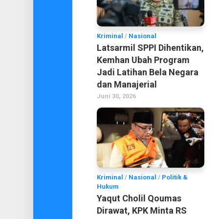
Kriminal
/
Nasional
Latsarmil SPPI Dihentikan,
Kemhan Ubah Program
Jadi Latihan Bela Negara
dan Manajerial
Juni 30, 2026
Kriminal
/
Nasional
/
Politik &
Hukum
Yaqut Cholil Qoumas
Dirawat, KPK Minta RS