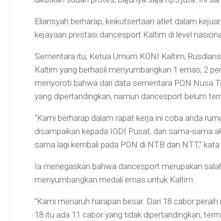
Eliansyah berharap, keikutsertaan atlet dalam kej
kejayaan prestasi dancesport Kaltim di level nasiona
Sementara itu, Ketua Umum KONI Kaltim, Rusdians
Kaltim yang berhasil menyumbangkan 1 emas, 2 pera
menyoroti bahwa dari data sementara PON Nusa Te
yang dipertandingkan, namun dancesport belum te
“Kami berharap dalam rapat kerja ini coba anda rum
disampaikan kepada IODI Pusat, dan sama-sama aka
sama lagi kembali pada PON di NTB dan NTT,” kata
Ia menegaskan bahwa dancesport merupakan salah
menyumbangkan medali emas untuk Kaltim.
“Kami menaruh harapan besar. Dari 18 cabor peraih 
18 itu ada 11 cabor yang tidak dipertandingkan, terma