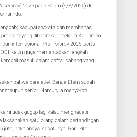
Rakerprov) 2025 pada Sabtu (9/8/2025) di
amarinda.
 (Pengcab) kabupaten/kota dan membahas
 program yang dibicarakan meliputi Kejuaraan
al dan internasional, Pra Porprov 2025, serta
, IODI Kaltim juga memantapkan langkah
 kembali masuk dalam daftar cabang yang
egaskan bahwa para atlet Benua Etam sudah
unior maupun senior. Namun, ia menyoroti
 kami tidak gugup lagi kalau menghadapi
ta laksanakan satu orang dalam pertandingan
Rp5 juta, pakaiannya, sepatunya. Baru kita
at luar biasa,” ujarnya.