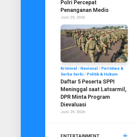
Polri Percepat
Penanganan Medis
Juni 29, 2026
Kriminal
/
Nasional
/
Peristiwa &
Serba Serbi
/
Politik & Hukum
Daftar 5 Peserta SPPI
Meninggal saat Latsarmil,
DPR Minta Program
Dievaluasi
Juni 29, 2026
ENTERTAINMENT