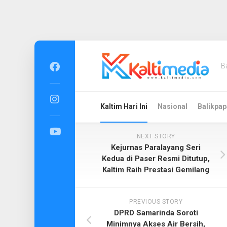
Skip
to
B
content
Kaltim Hari Ini
Nasional
Balikpap
NEXT STORY
Kejurnas Paralayang Seri
Kedua di Paser Resmi Ditutup,
Kaltim Raih Prestasi Gemilang
PREVIOUS STORY
DPRD Samarinda Soroti
Minimnya Akses Air Bersih,