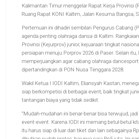
Kalimantan Timur menggelar Rapat Kerja Provinsi (
Ruang Rapat KONI Kaltim, Jalan Kesuma Bangsa, S
Pertemuan ini dihadiri sembilan Pengurus Cabang
agenda penting olahraga dansa di Kaltim. Rangkaian
Provinsi (Kejurprov) junior, kejuaraan tingkat nasion
persiapan menuju Porprov 2026 di Paser. Selain itu
memperjuangkan agar cabang olahraga dancesport
dipertandingkan di PON Nusa Tenggara 2028.
Wakil Ketua I IODI Kaltim, Eliansyah Kastan, men
siap berkompetisi di berbagai event, baik tingkat j
tantangan biaya yang tidak sedikit.
“Mudah-mudahan ini benar-benar bisa terwujud, jadi
event-event. Karena IODI ini memang betul-betul ki
itu harus siap di luar dari tiket dan lain sebagainya 
dikutkan sudah protes, bajunya saja Rp5 juta. Ini sang