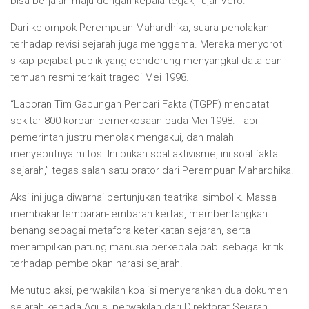
bisa berjalan maju dengan kepala tegak,” ujar Vero.
Dari kelompok Perempuan Mahardhika, suara penolakan
terhadap revisi sejarah juga menggema. Mereka menyoroti
sikap pejabat publik yang cenderung menyangkal data dan
temuan resmi terkait tragedi Mei 1998.
“Laporan Tim Gabungan Pencari Fakta (TGPF) mencatat
sekitar 800 korban pemerkosaan pada Mei 1998. Tapi
pemerintah justru menolak mengakui, dan malah
menyebutnya mitos. Ini bukan soal aktivisme, ini soal fakta
sejarah,” tegas salah satu orator dari Perempuan Mahardhika.
Aksi ini juga diwarnai pertunjukan teatrikal simbolik. Massa
membakar lembaran-lembaran kertas, membentangkan
benang sebagai metafora keterikatan sejarah, serta
menampilkan patung manusia berkepala babi sebagai kritik
terhadap pembelokan narasi sejarah.
Menutup aksi, perwakilan koalisi menyerahkan dua dokumen
sejarah kepada Agus, perwakilan dari Direktorat Sejarah