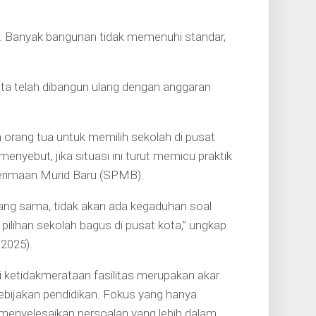
as. Banyak bangunan tidak memenuhi standar,
 kota telah dibangun ulang dengan anggaran
orang tua untuk memilih sekolah di pusat
enyebut, jika situasi ini turut memicu praktik
nerimaan Murid Baru (SPMB).
yang sama, tidak akan ada kegaduhan soal
pilihan sekolah bagus di pusat kota,” ungkap
/2025).
ai ketidakmerataan fasilitas merupakan akar
ebijakan pendidikan. Fokus yang hanya
menyelesaikan persoalan yang lebih dalam.