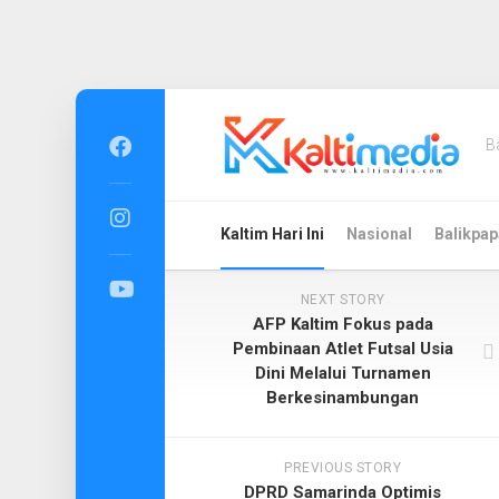
Skip
to
B
content
Kaltim Hari Ini
Nasional
Balikpap
NEXT STORY
AFP Kaltim Fokus pada
Pembinaan Atlet Futsal Usia
Dini Melalui Turnamen
Berkesinambungan
PREVIOUS STORY
DPRD Samarinda Optimis