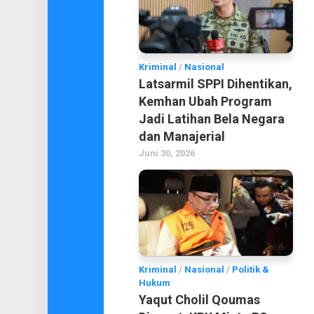
Kriminal
/
Nasional
Latsarmil SPPI Dihentikan,
Kemhan Ubah Program
Jadi Latihan Bela Negara
dan Manajerial
Juni 30, 2026
Kriminal
/
Nasional
/
Politik &
Hukum
Yaqut Cholil Qoumas