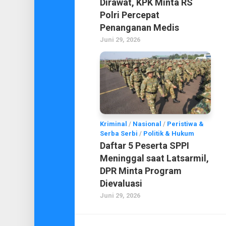
Dirawat, KPK Minta RS
Polri Percepat
Penanganan Medis
Juni 29, 2026
Kriminal
/
Nasional
/
Peristiwa &
Serba Serbi
/
Politik & Hukum
Daftar 5 Peserta SPPI
Meninggal saat Latsarmil,
DPR Minta Program
Dievaluasi
Juni 29, 2026