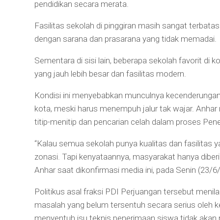
pendidikan secara merata.
Fasilitas sekolah di pinggiran masih sangat terbat
dengan sarana dan prasarana yang tidak memadai.
Sementara di sisi lain, beberapa sekolah favorit di
yang jauh lebih besar dan fasilitas modern.
Kondisi ini menyebabkan munculnya kecenderungan 
kota, meski harus menempuh jalur tak wajar. Anhar m
titip-menitip dan pencarian celah dalam proses Pe
“Kalau semua sekolah punya kualitas dan fasilitas 
zonasi. Tapi kenyataannya, masyarakat hanya diberi 
Anhar saat dikonfirmasi media ini, pada Senin (23/6
Politikus asal fraksi PDI Perjuangan tersebut menil
masalah yang belum tersentuh secara serius oleh k
menyentuh isu teknis penerimaan siswa tidak akan 