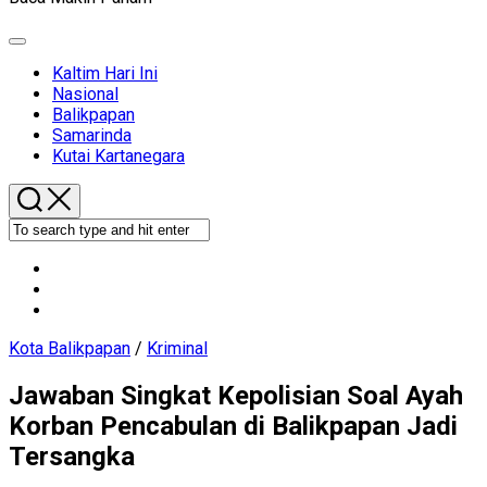
Expand
Menu
Kaltim Hari Ini
Nasional
Current
Balikpapan
Page
Samarinda
Parent
Kutai Kartanegara
Kota Balikpapan
/
Kriminal
Jawaban Singkat Kepolisian Soal Ayah
Korban Pencabulan di Balikpapan Jadi
Tersangka