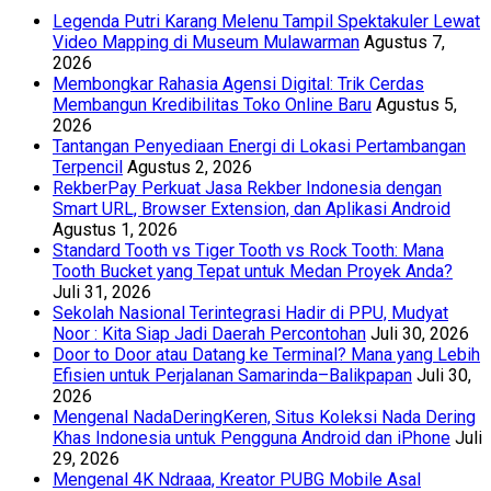
Legenda Putri Karang Melenu Tampil Spektakuler Lewat
Video Mapping di Museum Mulawarman
Agustus 7,
2026
Membongkar Rahasia Agensi Digital: Trik Cerdas
Membangun Kredibilitas Toko Online Baru
Agustus 5,
2026
Tantangan Penyediaan Energi di Lokasi Pertambangan
Terpencil
Agustus 2, 2026
RekberPay Perkuat Jasa Rekber Indonesia dengan
Smart URL, Browser Extension, dan Aplikasi Android
Agustus 1, 2026
Standard Tooth vs Tiger Tooth vs Rock Tooth: Mana
Tooth Bucket yang Tepat untuk Medan Proyek Anda?
Juli 31, 2026
Sekolah Nasional Terintegrasi Hadir di PPU, Mudyat
Noor : Kita Siap Jadi Daerah Percontohan
Juli 30, 2026
Door to Door atau Datang ke Terminal? Mana yang Lebih
Efisien untuk Perjalanan Samarinda–Balikpapan
Juli 30,
2026
Mengenal NadaDeringKeren, Situs Koleksi Nada Dering
Khas Indonesia untuk Pengguna Android dan iPhone
Juli
29, 2026
Mengenal 4K Ndraaa, Kreator PUBG Mobile Asal