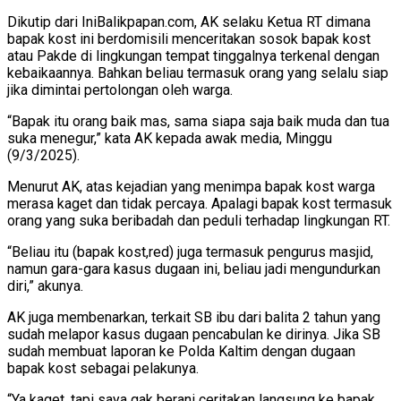
Dikutip dari IniBalikpapan.com, AK selaku Ketua RT dimana
bapak kost ini berdomisili menceritakan sosok bapak kost
atau Pakde di lingkungan tempat tinggalnya terkenal dengan
kebaikaannya. Bahkan beliau termasuk orang yang selalu siap
jika dimintai pertolongan oleh warga.
“Bapak itu orang baik mas, sama siapa saja baik muda dan tua
suka menegur,” kata AK kepada awak media, Minggu
(9/3/2025).
Menurut AK, atas kejadian yang menimpa bapak kost warga
merasa kaget dan tidak percaya. Apalagi bapak kost termasuk
orang yang suka beribadah dan peduli terhadap lingkungan RT.
“Beliau itu (bapak kost,red) juga termasuk pengurus masjid,
namun gara-gara kasus dugaan ini, beliau jadi mengundurkan
diri,” akunya.
AK juga membenarkan, terkait SB ibu dari balita 2 tahun yang
sudah melapor kasus dugaan pencabulan ke dirinya. Jika SB
sudah membuat laporan ke Polda Kaltim dengan dugaan
bapak kost sebagai pelakunya.
“Ya kaget, tapi saya gak berani ceritakan langsung ke bapak