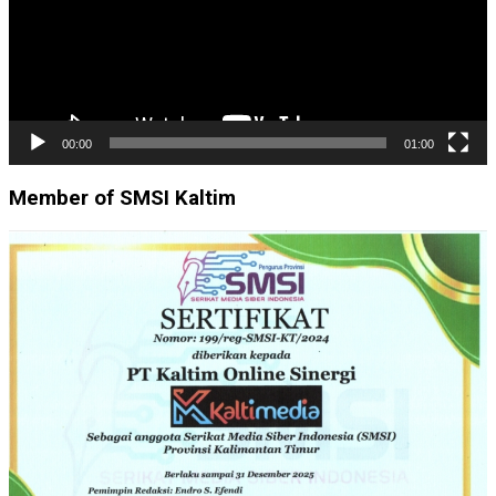
00:00
01:00
Member of SMSI Kaltim