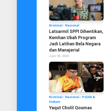
Kriminal
/
Nasional
Latsarmil SPPI Dihentikan,
Kemhan Ubah Program
Jadi Latihan Bela Negara
dan Manajerial
Juni 30, 2026
Kriminal
/
Nasional
/
Politik &
Hukum
Yaqut Cholil Qoumas