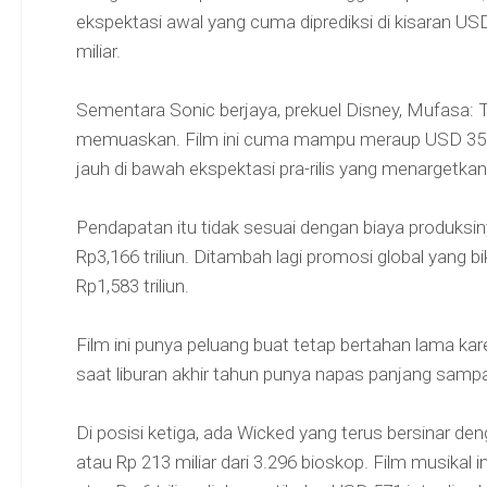
ekspektasi awal yang cuma diprediksi di kisaran US
miliar.
Sementara Sonic berjaya, prekuel Disney, Mufasa: T
memuaskan. Film ini cuma mampu meraup USD 35 jut
jauh di bawah ekspektasi pra-rilis yang menargetkan 
Pendapatan itu tidak sesuai dengan biaya produksin
Rp3,166 triliun. Ditambah lagi promosi global yang b
Rp1,583 triliun.
Film ini punya peluang buat tetap bertahan lama karen
saat liburan akhir tahun punya napas panjang sampa
Di posisi ketiga, ada Wicked yang terus bersinar 
atau Rp 213 miliar dari 3.296 bioskop. Film musikal 