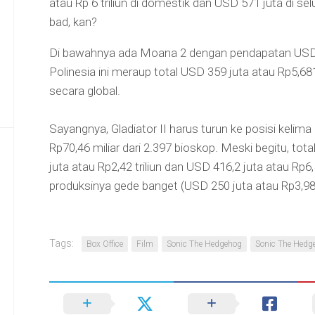
atau Rp 6 triliun di domestik dan USD 571 juta di se
bad, kan?
Di bawahnya ada Moana 2 dengan pendapatan USD 13
Polinesia ini meraup total USD 359 juta atau Rp5,681
secara global.
Sayangnya, Gladiator II harus turun ke posisi keli
Rp70,46 miliar dari 2.397 bioskop. Meski begitu, t
juta atau Rp2,42 triliun dan USD 416,2 juta atau Rp6,5
produksinya gede banget (USD 250 juta atau Rp3,98 t
Tags:
Box Office
Film
Sonic The Hedgehog
Sonic The Hedg