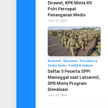
Dirawat, KPK Minta RS
Polri Percepat
Penanganan Medis
Juni 29, 2026
Kriminal
/
Nasional
/
Peristiwa &
Serba Serbi
/
Politik & Hukum
Daftar 5 Peserta SPPI
Meninggal saat Latsarmil,
DPR Minta Program
Dievaluasi
Juni 29, 2026