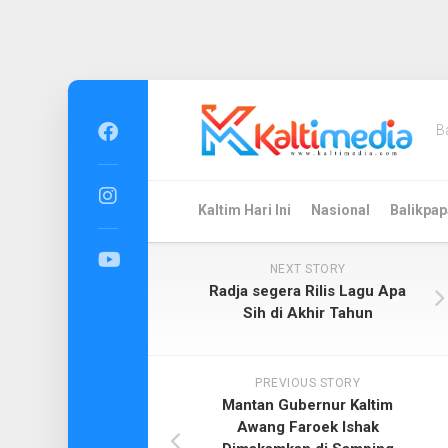
Skip
to
B
content
Kaltim Hari Ini
Nasional
Balikpap
NEXT STORY
Radja segera Rilis Lagu Apa
Sih di Akhir Tahun
PREVIOUS STORY
Mantan Gubernur Kaltim
Awang Faroek Ishak