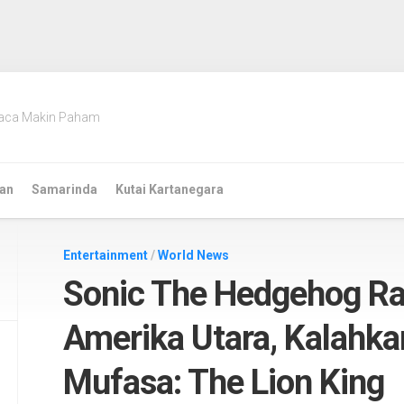
aca Makin Paham
an
Samarinda
Kutai Kartanegara
Entertainment
/
World News
Sonic The Hedgehog Raj
Amerika Utara, Kalahkan
Mufasa: The Lion King