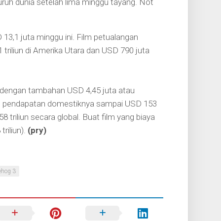
luruh dunia setelah lima minggu tayang. Not
,1 juta minggu ini. Film petualangan
 triliun di Amerika Utara dan USD 790 juta
ma dengan tambahan USD 4,45 juta atau
otal pendapatan domestiknya sampai USD 153
8 triliun secara global. Buat film yang biaya
riliun).
(pry)
ehog 3