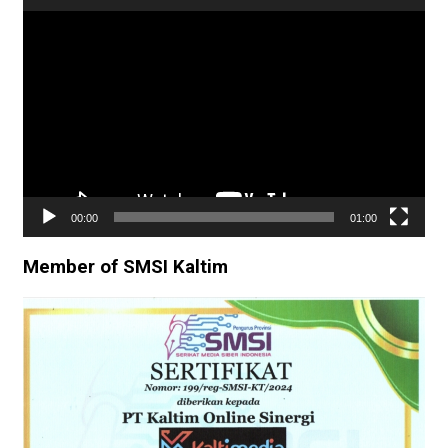
Pemutar
Video
00:00
01:00
Member of SMSI Kaltim