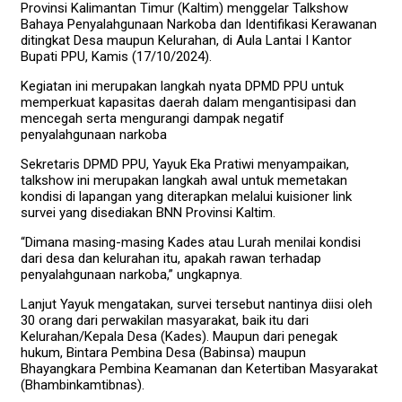
Provinsi Kalimantan Timur (Kaltim) menggelar Talkshow
Bahaya Penyalahgunaan Narkoba dan Identifikasi Kerawanan
ditingkat Desa maupun Kelurahan, di Aula Lantai I Kantor
Bupati PPU, Kamis (17/10/2024).
Kegiatan ini merupakan langkah nyata DPMD PPU untuk
memperkuat kapasitas daerah dalam mengantisipasi dan
mencegah serta mengurangi dampak negatif
penyalahgunaan narkoba
Sekretaris DPMD PPU, Yayuk Eka Pratiwi menyampaikan,
talkshow ini merupakan langkah awal untuk memetakan
kondisi di lapangan yang diterapkan melalui kuisioner link
survei yang disediakan BNN Provinsi Kaltim.
“Dimana masing-masing Kades atau Lurah menilai kondisi
dari desa dan kelurahan itu, apakah rawan terhadap
penyalahgunaan narkoba,” ungkapnya.
Lanjut Yayuk mengatakan, survei tersebut nantinya diisi oleh
30 orang dari perwakilan masyarakat, baik itu dari
Kelurahan/Kepala Desa (Kades). Maupun dari penegak
hukum, Bintara Pembina Desa (Babinsa) maupun
Bhayangkara Pembina Keamanan dan Ketertiban Masyarakat
(Bhambinkamtibnas).