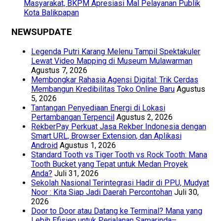
Masyarakat, BKPM Apresiasi Mal Pelayanan Publik
Kota Balikpapan
NEWSUPDATE
Legenda Putri Karang Melenu Tampil Spektakuler
Lewat Video Mapping di Museum Mulawarman
Agustus 7, 2026
Membongkar Rahasia Agensi Digital: Trik Cerdas
Membangun Kredibilitas Toko Online Baru
Agustus
5, 2026
Tantangan Penyediaan Energi di Lokasi
Pertambangan Terpencil
Agustus 2, 2026
RekberPay Perkuat Jasa Rekber Indonesia dengan
Smart URL, Browser Extension, dan Aplikasi
Android
Agustus 1, 2026
Standard Tooth vs Tiger Tooth vs Rock Tooth: Mana
Tooth Bucket yang Tepat untuk Medan Proyek
Anda?
Juli 31, 2026
Sekolah Nasional Terintegrasi Hadir di PPU, Mudyat
Noor : Kita Siap Jadi Daerah Percontohan
Juli 30,
2026
Door to Door atau Datang ke Terminal? Mana yang
Lebih Efisien untuk Perjalanan Samarinda–