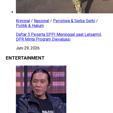
Kriminal
/
Nasional
/
Peristiwa & Serba Serbi
/
Politik & Hukum
Daftar 5 Peserta SPPI Meninggal saat Latsarmil,
DPR Minta Program Dievaluasi
Juni 29, 2026
ENTERTAINMENT