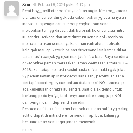
Xsan
Februari 8, 2024 pukul 6:17 pm
Berat boy,,,, aplikator posisinya diatas angin. Kenapa,,, karena
diantara driver sendiri gak ada kekompakan yg ada hanyalah
individualis pengin cari sumber penghidupan sendiri
melupakan tarif yg dirasa tidak berpihak ke driver atau mitra
itu sendiri. Berkaca dari sifat driver itu sendiri aplikator bisa
mempermainkan semaunya kalo mau ikuti aturan aplikator
kalo gak mau aplikator bisa cari driver yang lain karena diluar
sana masih banyak yg nyari mau jadi mitra baru. Saya sendiri x
driver online pernah merasakan jaman keemasan antara 2017-
2018 akan tetapi semakin kesini nasib driver makin gak jelas.
Sy pernah lawan aplikator demo sana sani, pertemuan sana
sini tapi seperti yg sy sampaikan diatas hasil NOL karena gak
ada keseriusan dr mitra itu sendiri. Saat diajak demo untuk
berjuang pada iya iya, tapi kenyataan dibelakang juga NOL
dan pengin cari hidup sendiri sendiri.
Berkaca dari itu kalian harus kompak dulu dan hal itu yg paling
sulit didapat dr mitra driver itu sendiri. Tapi buat kalian yg
berjuang tetap semangat jangan menyerah
Balas