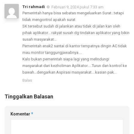
Tri rahmadi
Februari 9, 2024 pukul 7:33 am
Pemerintah hanya bisa sebatas mengeluarkan Surat…tetapi
tidak mengontrol apakah surat
SK tersebut sudah di jalankan atau tidak di jalan kan oleh
pihak aplikator….rakyat susah dg tindakan aplikator yang bikin
susah masyarakat…
Pemerintah enak2 santai di kantor tempatnya dingin AC tidak
mau monitor tanggungjawabnya….
Kalo bukan pemerintah siapa lagi yang melindungi
masyarakat dari kezholiman Aplikator…..Turun dan kontrol ke
bawah…dengarkan Aspirasi masyarakat….kasian pak…
Balas
Tinggalkan Balasan
Komentar
*