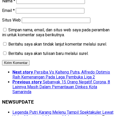
Nama
*
Email
*
Situs Web
Simpan nama, email, dan situs web saya pada peramban
ini untuk komentar saya berikutnya.
Beritahu saya akan tindak lanjut komentar melalui surel.
Beritahu saya akan tulisan baru melalui surel.
Next story
Persiba Vs Kalteng Putra, Alfredo Optimis
Raih Kemenangan Pada Laga Pembuka Liga 2
Previous story
Sebanyak 15 Orang Negatif Corona, 8
Lainnya Masih Dalam Pemantauan Dinkes Kota
Samarinda
NEWSUPDATE
Legenda Putri Karang Melenu Tampil Spektakuler Lewat