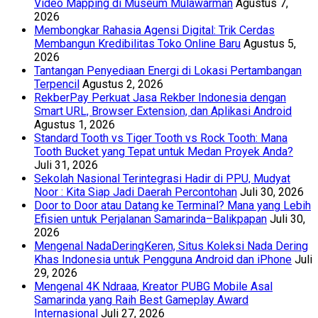
Video Mapping di Museum Mulawarman
Agustus 7,
2026
Membongkar Rahasia Agensi Digital: Trik Cerdas
Membangun Kredibilitas Toko Online Baru
Agustus 5,
2026
Tantangan Penyediaan Energi di Lokasi Pertambangan
Terpencil
Agustus 2, 2026
RekberPay Perkuat Jasa Rekber Indonesia dengan
Smart URL, Browser Extension, dan Aplikasi Android
Agustus 1, 2026
Standard Tooth vs Tiger Tooth vs Rock Tooth: Mana
Tooth Bucket yang Tepat untuk Medan Proyek Anda?
Juli 31, 2026
Sekolah Nasional Terintegrasi Hadir di PPU, Mudyat
Noor : Kita Siap Jadi Daerah Percontohan
Juli 30, 2026
Door to Door atau Datang ke Terminal? Mana yang Lebih
Efisien untuk Perjalanan Samarinda–Balikpapan
Juli 30,
2026
Mengenal NadaDeringKeren, Situs Koleksi Nada Dering
Khas Indonesia untuk Pengguna Android dan iPhone
Juli
29, 2026
Mengenal 4K Ndraaa, Kreator PUBG Mobile Asal
Samarinda yang Raih Best Gameplay Award
Internasional
Juli 27, 2026