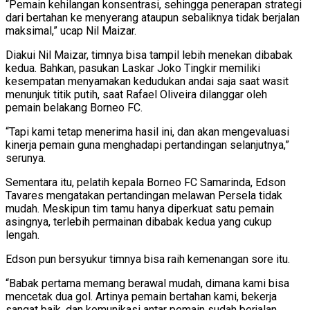
“Pemain kehilangan konsentrasi, sehingga penerapan strategi
dari bertahan ke menyerang ataupun sebaliknya tidak berjalan
maksimal,” ucap Nil Maizar.
Diakui Nil Maizar, timnya bisa tampil lebih menekan dibabak
kedua. Bahkan, pasukan Laskar Joko Tingkir memiliki
kesempatan menyamakan kedudukan andai saja saat wasit
menunjuk titik putih, saat Rafael Oliveira dilanggar oleh
pemain belakang Borneo FC.
“Tapi kami tetap menerima hasil ini, dan akan mengevaluasi
kinerja pemain guna menghadapi pertandingan selanjutnya,”
serunya.
Sementara itu, pelatih kepala Borneo FC Samarinda, Edson
Tavares mengatakan pertandingan melawan Persela tidak
mudah. Meskipun tim tamu hanya diperkuat satu pemain
asingnya, terlebih permainan dibabak kedua yang cukup
lengah.
Edson pun bersyukur timnya bisa raih kemenangan sore itu.
“Babak pertama memang berawal mudah, dimana kami bisa
mencetak dua gol. Artinya pemain bertahan kami, bekerja
sangat baik, dan komunikasi antar pemain sudah berjalan