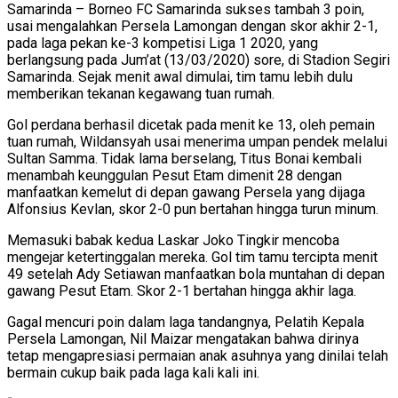
Samarinda – Borneo FC Samarinda sukses tambah 3 poin,
usai mengalahkan Persela Lamongan dengan skor akhir 2-1,
pada laga pekan ke-3 kompetisi Liga 1 2020, yang
berlangsung pada Jum’at (13/03/2020) sore, di Stadion Segiri
Samarinda. Sejak menit awal dimulai, tim tamu lebih dulu
memberikan tekanan kegawang tuan rumah.
Gol perdana berhasil dicetak pada menit ke 13, oleh pemain
tuan rumah, Wildansyah usai menerima umpan pendek melalui
Sultan Samma. Tidak lama berselang, Titus Bonai kembali
menambah keunggulan Pesut Etam dimenit 28 dengan
manfaatkan kemelut di depan gawang Persela yang dijaga
Alfonsius Kevlan, skor 2-0 pun bertahan hingga turun minum.
Memasuki babak kedua Laskar Joko Tingkir mencoba
mengejar ketertinggalan mereka. Gol tim tamu tercipta menit
49 setelah Ady Setiawan manfaatkan bola muntahan di depan
gawang Pesut Etam. Skor 2-1 bertahan hingga akhir laga.
Gagal mencuri poin dalam laga tandangnya, Pelatih Kepala
Persela Lamongan, Nil Maizar mengatakan bahwa dirinya
tetap mengapresiasi permaian anak asuhnya yang dinilai telah
bermain cukup baik pada laga kali kali ini.