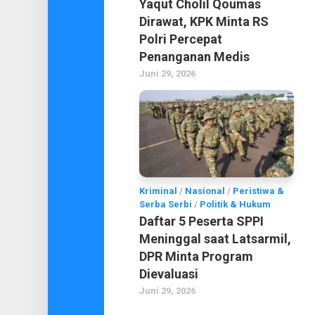
Yaqut Cholil Qoumas
Dirawat, KPK Minta RS
Polri Percepat
Penanganan Medis
Juni 29, 2026
Kriminal
/
Nasional
/
Peristiwa &
Serba Serbi
/
Politik & Hukum
Daftar 5 Peserta SPPI
Meninggal saat Latsarmil,
DPR Minta Program
Dievaluasi
Juni 29, 2026