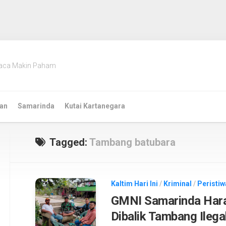
aca Makin Paham
an
Samarinda
Kutai Kartanegara
Tagged:
Tambang batubara
Kaltim Hari Ini
/
Kriminal
/
Peristiw
GMNI Samarinda Hara
Dibalik Tambang Ileg