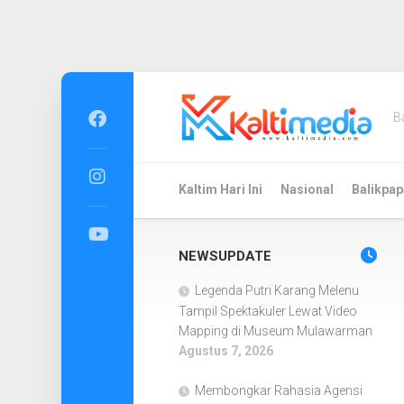
Skip
to
B
content
Kaltim Hari Ini
Nasional
Balikpap
NEWSUPDATE
Legenda Putri Karang Melenu
Tampil Spektakuler Lewat Video
Mapping di Museum Mulawarman
Agustus 7, 2026
Membongkar Rahasia Agensi