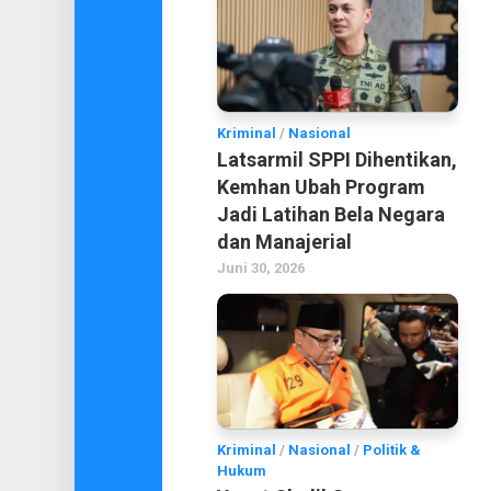
Kriminal
/
Nasional
Latsarmil SPPI Dihentikan,
Kemhan Ubah Program
Jadi Latihan Bela Negara
dan Manajerial
Juni 30, 2026
Kriminal
/
Nasional
/
Politik &
Hukum