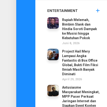
ENTERTAINMENT
Rupiah Melemah,
Bimbim Slank dan
Hindia Soroti Dampak
ke Musisi hingga
Kebutuhan Pokok
Juni 8, 2026
Project Hail Mery
Lampaui Angka
Fantastis di Box Office
Global, Bukti Film Fiksi
Ilmiah Masih Banyak
Diminati
April 29, 2026
Antusiasme
Masyarakat Meningkat,
MPP Paser Perkuat
Jaringan Internet dan
Siapkan Event Konten