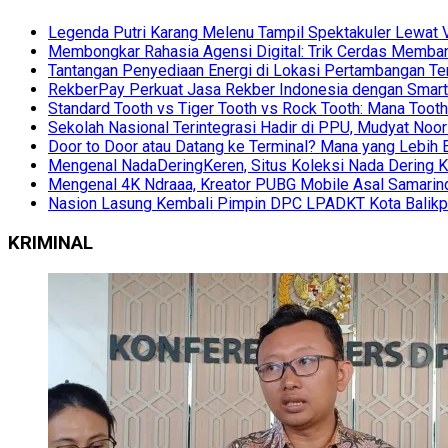
Legenda Putri Karang Melenu Tampil Spektakuler Lewa
Membongkar Rahasia Agensi Digital: Trik Cerdas Membang
Tantangan Penyediaan Energi di Lokasi Pertambangan Te
RekberPay Perkuat Jasa Rekber Indonesia dengan Smart 
Standard Tooth vs Tiger Tooth vs Rock Tooth: Mana Too
Sekolah Nasional Terintegrasi Hadir di PPU, Mudyat Noor
Door to Door atau Datang ke Terminal? Mana yang Lebih 
Mengenal NadaDeringKeren, Situs Koleksi Nada Dering K
Mengenal 4K Ndraaa, Kreator PUBG Mobile Asal Samarind
Nasion Lasung Kembali Pimpin DPC LPADKT Kota Balik
KRIMINAL