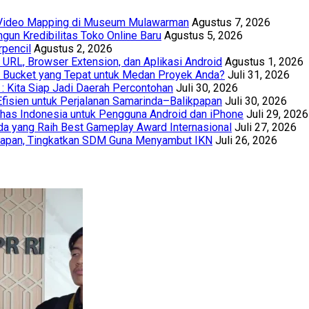
t Video Mapping di Museum Mulawarman
Agustus 7, 2026
un Kredibilitas Toko Online Baru
Agustus 5, 2026
rpencil
Agustus 2, 2026
URL, Browser Extension, dan Aplikasi Android
Agustus 1, 2026
th Bucket yang Tepat untuk Medan Proyek Anda?
Juli 31, 2026
 : Kita Siap Jadi Daerah Percontohan
Juli 30, 2026
Efisien untuk Perjalanan Samarinda–Balikpapan
Juli 30, 2026
has Indonesia untuk Pengguna Android dan iPhone
Juli 29, 2026
a yang Raih Best Gameplay Award Internasional
Juli 27, 2026
papan, Tingkatkan SDM Guna Menyambut IKN
Juli 26, 2026