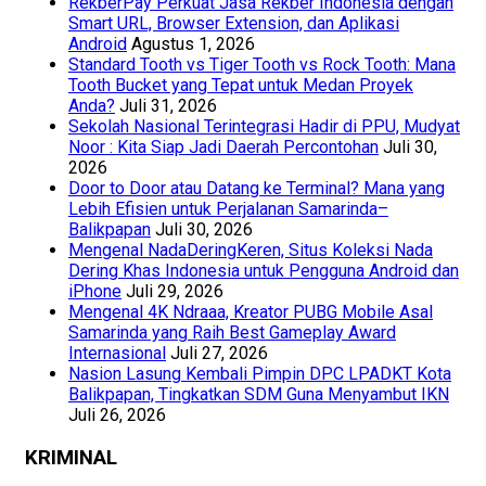
RekberPay Perkuat Jasa Rekber Indonesia dengan
Smart URL, Browser Extension, dan Aplikasi
Android
Agustus 1, 2026
Standard Tooth vs Tiger Tooth vs Rock Tooth: Mana
Tooth Bucket yang Tepat untuk Medan Proyek
Anda?
Juli 31, 2026
Sekolah Nasional Terintegrasi Hadir di PPU, Mudyat
Noor : Kita Siap Jadi Daerah Percontohan
Juli 30,
2026
Door to Door atau Datang ke Terminal? Mana yang
Lebih Efisien untuk Perjalanan Samarinda–
Balikpapan
Juli 30, 2026
Mengenal NadaDeringKeren, Situs Koleksi Nada
Dering Khas Indonesia untuk Pengguna Android dan
iPhone
Juli 29, 2026
Mengenal 4K Ndraaa, Kreator PUBG Mobile Asal
Samarinda yang Raih Best Gameplay Award
Internasional
Juli 27, 2026
Nasion Lasung Kembali Pimpin DPC LPADKT Kota
Balikpapan, Tingkatkan SDM Guna Menyambut IKN
Juli 26, 2026
KRIMINAL