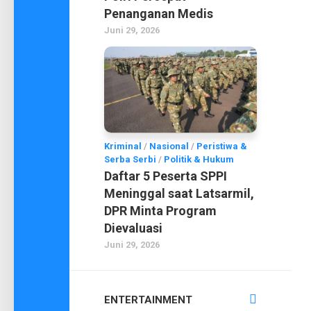
Penanganan Medis
Juni 29, 2026
Kriminal
/
Nasional
/
Peristiwa &
Serba Serbi
/
Politik & Hukum
Daftar 5 Peserta SPPI
Meninggal saat Latsarmil,
DPR Minta Program
Dievaluasi
Juni 29, 2026
ENTERTAINMENT