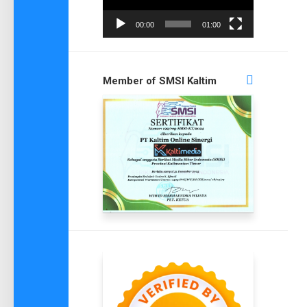
00:00
01:00
Member of SMSI Kaltim