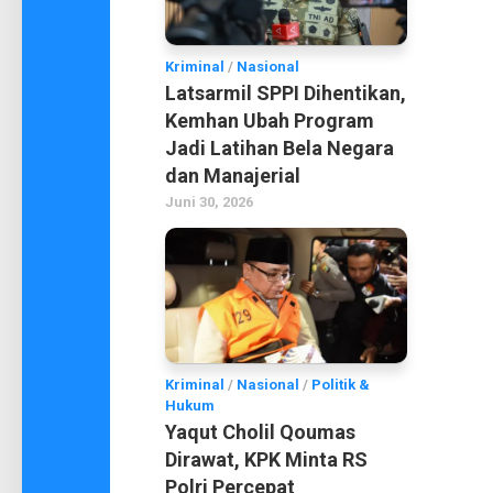
Kriminal
/
Nasional
Latsarmil SPPI Dihentikan,
Kemhan Ubah Program
Jadi Latihan Bela Negara
dan Manajerial
Juni 30, 2026
Kriminal
/
Nasional
/
Politik &
Hukum
Yaqut Cholil Qoumas
Dirawat, KPK Minta RS
Polri Percepat