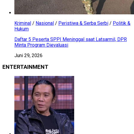
Kriminal
/
Nasional
/
Peristiwa & Serba Serbi
/
Politik &
Hukum
Daftar 5 Peserta SPPI Meninggal saat Latsarmil, DPR
Minta Program Dievaluasi
Juni 29, 2026
ENTERTAINMENT