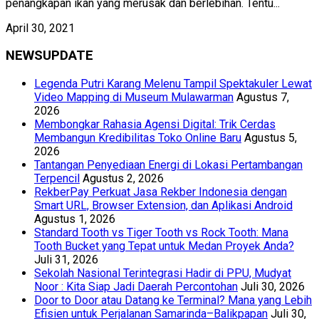
penangkapan ikan yang merusak dan berlebihan. Tentu...
April 30, 2021
NEWSUPDATE
Legenda Putri Karang Melenu Tampil Spektakuler Lewat
Video Mapping di Museum Mulawarman
Agustus 7,
2026
Membongkar Rahasia Agensi Digital: Trik Cerdas
Membangun Kredibilitas Toko Online Baru
Agustus 5,
2026
Tantangan Penyediaan Energi di Lokasi Pertambangan
Terpencil
Agustus 2, 2026
RekberPay Perkuat Jasa Rekber Indonesia dengan
Smart URL, Browser Extension, dan Aplikasi Android
Agustus 1, 2026
Standard Tooth vs Tiger Tooth vs Rock Tooth: Mana
Tooth Bucket yang Tepat untuk Medan Proyek Anda?
Juli 31, 2026
Sekolah Nasional Terintegrasi Hadir di PPU, Mudyat
Noor : Kita Siap Jadi Daerah Percontohan
Juli 30, 2026
Door to Door atau Datang ke Terminal? Mana yang Lebih
Efisien untuk Perjalanan Samarinda–Balikpapan
Juli 30,