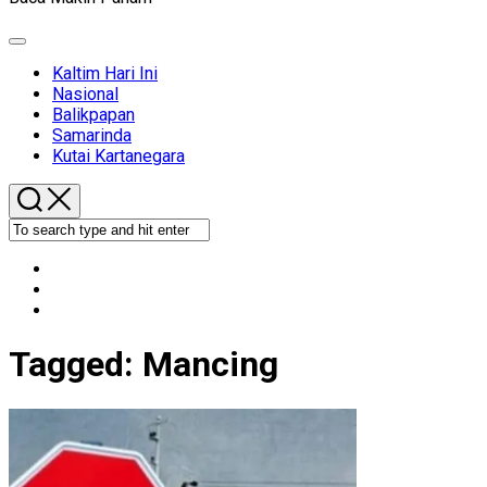
Expand
Menu
Kaltim Hari Ini
Nasional
Balikpapan
Samarinda
Kutai Kartanegara
Tagged:
Mancing