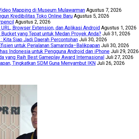
t Video Mapping di Museum Mulawarman
Agustus 7, 2026
un Kredibilitas Toko Online Baru
Agustus 5, 2026
rpencil
Agustus 2, 2026
URL, Browser Extension, dan Aplikasi Android
Agustus 1, 2026
th Bucket yang Tepat untuk Medan Proyek Anda?
Juli 31, 2026
 : Kita Siap Jadi Daerah Percontohan
Juli 30, 2026
Efisien untuk Perjalanan Samarinda–Balikpapan
Juli 30, 2026
has Indonesia untuk Pengguna Android dan iPhone
Juli 29, 2026
a yang Raih Best Gameplay Award Internasional
Juli 27, 2026
papan, Tingkatkan SDM Guna Menyambut IKN
Juli 26, 2026