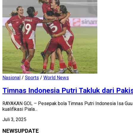
Nasional
/
Sports
/
World News
Timnas Indonesia Putri Takluk dari Paki
RAYAKAN GOL – Pesepak bola Timnas Putri Indonesia Isa Guus
kualifikasi Piala...
Juli 3, 2025
NEWSUPDATE