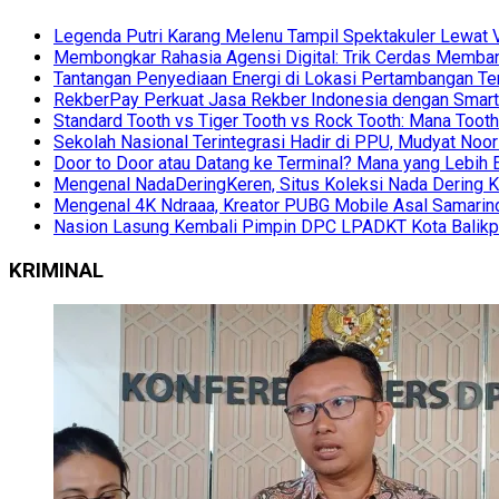
Legenda Putri Karang Melenu Tampil Spektakuler Lewa
Membongkar Rahasia Agensi Digital: Trik Cerdas Membang
Tantangan Penyediaan Energi di Lokasi Pertambangan Te
RekberPay Perkuat Jasa Rekber Indonesia dengan Smart 
Standard Tooth vs Tiger Tooth vs Rock Tooth: Mana Too
Sekolah Nasional Terintegrasi Hadir di PPU, Mudyat Noor
Door to Door atau Datang ke Terminal? Mana yang Lebih 
Mengenal NadaDeringKeren, Situs Koleksi Nada Dering K
Mengenal 4K Ndraaa, Kreator PUBG Mobile Asal Samarind
Nasion Lasung Kembali Pimpin DPC LPADKT Kota Balik
KRIMINAL