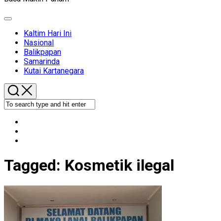
Expand
Menu
Kaltim Hari Ini
Nasional
Balikpapan
Samarinda
Kutai Kartanegara
Tagged:
Kosmetik ilegal