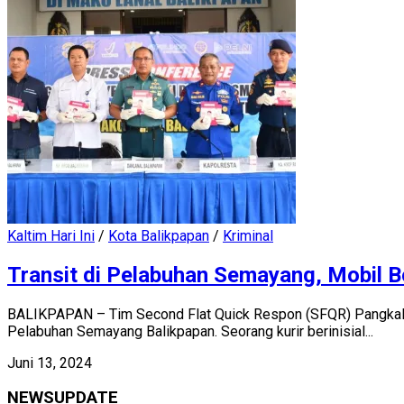
Kaltim Hari Ini
/
Kota Balikpapan
/
Kriminal
Transit di Pelabuhan Semayang, Mobil B
BALIKPAPAN – Tim Second Flat Quick Respon (SFQR) Pangkalan
Pelabuhan Semayang Balikpapan. Seorang kurir berinisial...
Juni 13, 2024
NEWSUPDATE