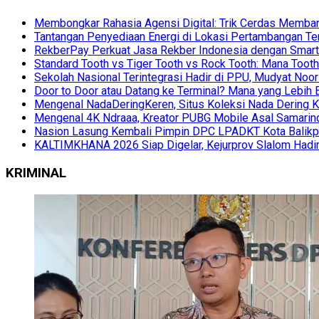
Membongkar Rahasia Agensi Digital: Trik Cerdas Membang
Tantangan Penyediaan Energi di Lokasi Pertambangan Te
RekberPay Perkuat Jasa Rekber Indonesia dengan Smart 
Standard Tooth vs Tiger Tooth vs Rock Tooth: Mana Too
Sekolah Nasional Terintegrasi Hadir di PPU, Mudyat Noor
Door to Door atau Datang ke Terminal? Mana yang Lebih 
Mengenal NadaDeringKeren, Situs Koleksi Nada Dering K
Mengenal 4K Ndraaa, Kreator PUBG Mobile Asal Samarind
Nasion Lasung Kembali Pimpin DPC LPADKT Kota Balik
KALTIMKHANA 2026 Siap Digelar, Kejurprov Slalom Hadir
KRIMINAL