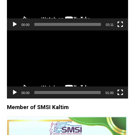
00:00
03:11
Pemutar
Video
00:00
01:00
Member of SMSI Kaltim