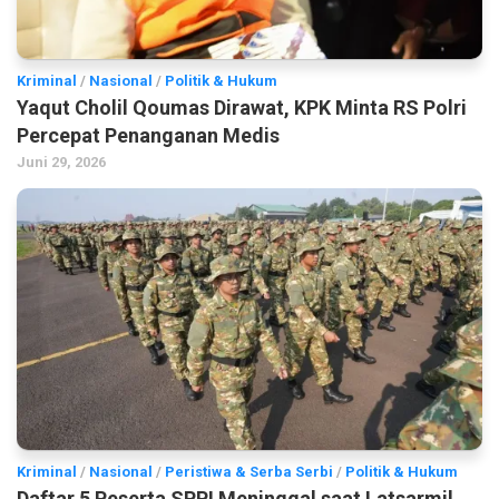
Kriminal
/
Nasional
/
Politik & Hukum
Yaqut Cholil Qoumas Dirawat, KPK Minta RS Polri
Percepat Penanganan Medis
Juni 29, 2026
Kriminal
/
Nasional
/
Peristiwa & Serba Serbi
/
Politik & Hukum
Daftar 5 Peserta SPPI Meninggal saat Latsarmil,