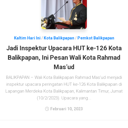
Kaltim Hari Ini
/
Kota Balikpapan
/
Pemkot Balikpapan
Jadi Inspektur Upacara HUT ke-126 Kota
Balikpapan, Ini Pesan Wali Kota Rahmad
Mas’ud
BALIKPAPAN – Wali Kota Balikpapan Rahmad Mas’ud menjadi
inspektur upacara peringatan HUT ke-126 Kota Balikpapan di
Lapangan Merdeka Kota Balikpapan, Kalimantan Timur, Jumat
(10/2/2023). Upacara yang...
Februari 10, 2023