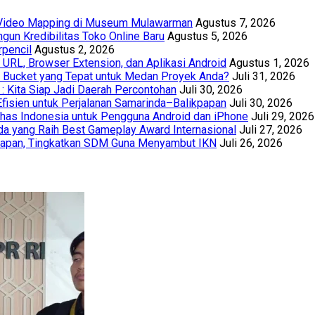
t Video Mapping di Museum Mulawarman
Agustus 7, 2026
un Kredibilitas Toko Online Baru
Agustus 5, 2026
rpencil
Agustus 2, 2026
URL, Browser Extension, dan Aplikasi Android
Agustus 1, 2026
th Bucket yang Tepat untuk Medan Proyek Anda?
Juli 31, 2026
 : Kita Siap Jadi Daerah Percontohan
Juli 30, 2026
Efisien untuk Perjalanan Samarinda–Balikpapan
Juli 30, 2026
has Indonesia untuk Pengguna Android dan iPhone
Juli 29, 2026
a yang Raih Best Gameplay Award Internasional
Juli 27, 2026
papan, Tingkatkan SDM Guna Menyambut IKN
Juli 26, 2026