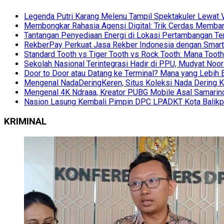
Legenda Putri Karang Melenu Tampil Spektakuler Lewa
Membongkar Rahasia Agensi Digital: Trik Cerdas Membang
Tantangan Penyediaan Energi di Lokasi Pertambangan Te
RekberPay Perkuat Jasa Rekber Indonesia dengan Smart 
Standard Tooth vs Tiger Tooth vs Rock Tooth: Mana Too
Sekolah Nasional Terintegrasi Hadir di PPU, Mudyat Noor
Door to Door atau Datang ke Terminal? Mana yang Lebih 
Mengenal NadaDeringKeren, Situs Koleksi Nada Dering K
Mengenal 4K Ndraaa, Kreator PUBG Mobile Asal Samarind
Nasion Lasung Kembali Pimpin DPC LPADKT Kota Balik
KRIMINAL