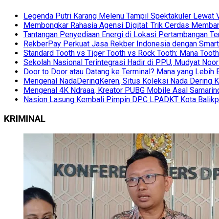
Legenda Putri Karang Melenu Tampil Spektakuler Lewa
Membongkar Rahasia Agensi Digital: Trik Cerdas Membang
Tantangan Penyediaan Energi di Lokasi Pertambangan Te
RekberPay Perkuat Jasa Rekber Indonesia dengan Smart 
Standard Tooth vs Tiger Tooth vs Rock Tooth: Mana Too
Sekolah Nasional Terintegrasi Hadir di PPU, Mudyat Noor
Door to Door atau Datang ke Terminal? Mana yang Lebih 
Mengenal NadaDeringKeren, Situs Koleksi Nada Dering K
Mengenal 4K Ndraaa, Kreator PUBG Mobile Asal Samarind
Nasion Lasung Kembali Pimpin DPC LPADKT Kota Balik
KRIMINAL