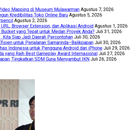
t Video Mapping di Museum Mulawarman
Agustus 7, 2026
un Kredibilitas Toko Online Baru
Agustus 5, 2026
rpencil
Agustus 2, 2026
URL, Browser Extension, dan Aplikasi Android
Agustus 1, 2026
th Bucket yang Tepat untuk Medan Proyek Anda?
Juli 31, 2026
 : Kita Siap Jadi Daerah Percontohan
Juli 30, 2026
Efisien untuk Perjalanan Samarinda–Balikpapan
Juli 30, 2026
has Indonesia untuk Pengguna Android dan iPhone
Juli 29, 2026
a yang Raih Best Gameplay Award Internasional
Juli 27, 2026
papan, Tingkatkan SDM Guna Menyambut IKN
Juli 26, 2026