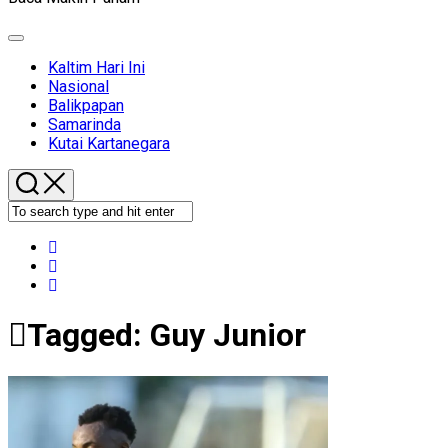
Expand
Menu
Kaltim Hari Ini
Nasional
Balikpapan
Samarinda
Kutai Kartanegara
Tagged:
Guy Junior