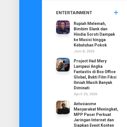
ENTERTAINMENT
Rupiah Melemah,
Bimbim Slank dan
Hindia Soroti Dampak
ke Musisi hingga
Kebutuhan Pokok
Juni 8, 2026
Project Hail Mery
Lampaui Angka
Fantastis di Box Office
Global, Bukti Film Fiksi
Ilmiah Masih Banyak
Diminati
April 29, 2026
Antusiasme
Masyarakat Meningkat,
MPP Paser Perkuat
Jaringan Internet dan
Siapkan Event Konten