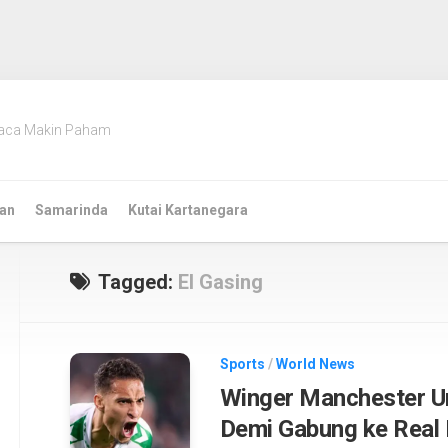
aca Makin Paham
an
Samarinda
Kutai Kartanegara
Tagged:
El Gasing
Sports
/
World News
Winger Manchester Un
Demi Gabung ke Real 