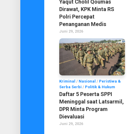
Yaqut Cholil Qoumas
Dirawat, KPK Minta RS
Polri Percepat
Penanganan Medis
Juni 29, 2026
Kriminal
/
Nasional
/
Peristiwa &
Serba Serbi
/
Politik & Hukum
Daftar 5 Peserta SPPI
Meninggal saat Latsarmil,
DPR Minta Program
Dievaluasi
Juni 29, 2026