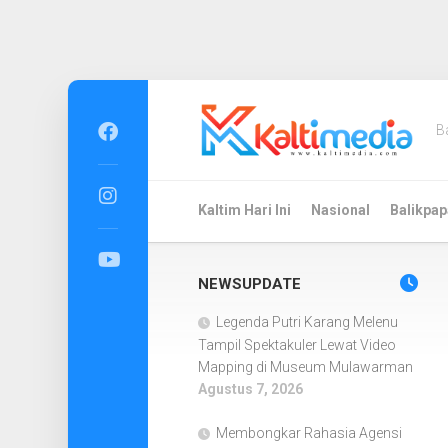
Skip
to
B
content
Kaltim Hari Ini
Nasional
Balikpap
NEWSUPDATE
Legenda Putri Karang Melenu
Tampil Spektakuler Lewat Video
Mapping di Museum Mulawarman
Agustus 7, 2026
Membongkar Rahasia Agensi