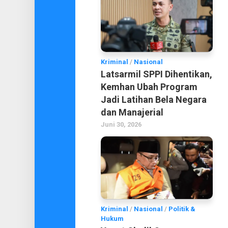
Kriminal
/
Nasional
Latsarmil SPPI Dihentikan,
Kemhan Ubah Program
Jadi Latihan Bela Negara
dan Manajerial
Juni 30, 2026
Kriminal
/
Nasional
/
Politik &
Hukum