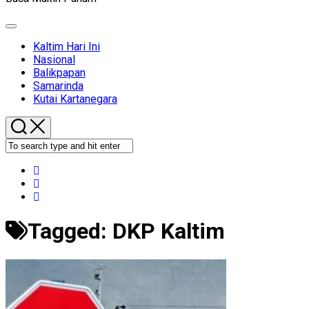
Expand
Menu
Kaltim Hari Ini
Nasional
Balikpapan
Samarinda
Kutai Kartanegara
Tagged:
DKP Kaltim