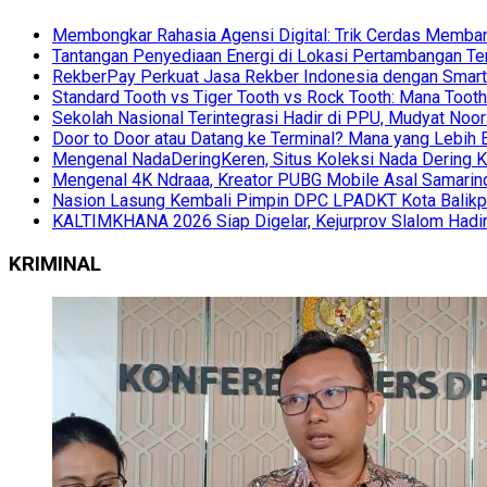
Membongkar Rahasia Agensi Digital: Trik Cerdas Membang
Tantangan Penyediaan Energi di Lokasi Pertambangan Te
RekberPay Perkuat Jasa Rekber Indonesia dengan Smart 
Standard Tooth vs Tiger Tooth vs Rock Tooth: Mana Too
Sekolah Nasional Terintegrasi Hadir di PPU, Mudyat Noor
Door to Door atau Datang ke Terminal? Mana yang Lebih 
Mengenal NadaDeringKeren, Situs Koleksi Nada Dering K
Mengenal 4K Ndraaa, Kreator PUBG Mobile Asal Samarind
Nasion Lasung Kembali Pimpin DPC LPADKT Kota Balik
KALTIMKHANA 2026 Siap Digelar, Kejurprov Slalom Hadir
KRIMINAL