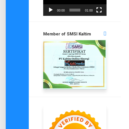
00:00
01:00
Member of SMSI Kaltim