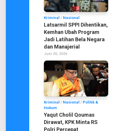
Kriminal
/
Nasional
Latsarmil SPPI Dihentikan,
Kemhan Ubah Program
Jadi Latihan Bela Negara
dan Manajerial
Juni 30, 2026
Kriminal
/
Nasional
/
Politik &
Hukum
Yaqut Cholil Qoumas
Dirawat, KPK Minta RS
Polri Percepat