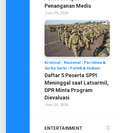
Penanganan Medis
Juni 29, 2026
Kriminal
/
Nasional
/
Peristiwa &
Serba Serbi
/
Politik & Hukum
Daftar 5 Peserta SPPI
Meninggal saat Latsarmil,
DPR Minta Program
Dievaluasi
Juni 29, 2026
ENTERTAINMENT