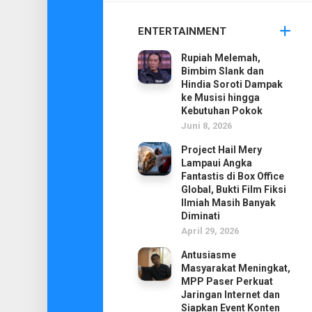
ENTERTAINMENT
Rupiah Melemah,
Bimbim Slank dan
Hindia Soroti Dampak
ke Musisi hingga
Kebutuhan Pokok
Juni 8, 2026
Project Hail Mery
Lampaui Angka
Fantastis di Box Office
Global, Bukti Film Fiksi
Ilmiah Masih Banyak
Diminati
April 29, 2026
Antusiasme
Masyarakat Meningkat,
MPP Paser Perkuat
Jaringan Internet dan
Siapkan Event Konten