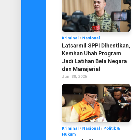
Kriminal
/
Nasional
Latsarmil SPPI Dihentikan,
Kemhan Ubah Program
Jadi Latihan Bela Negara
dan Manajerial
Juni 30, 2026
Kriminal
/
Nasional
/
Politik &
Hukum