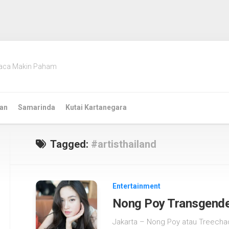
aca Makin Paham
an
Samarinda
Kutai Kartanegara
Tagged:
#artisthailand
Entertainment
Nong Poy Transgender
Jakarta – Nong Poy atau Treechada