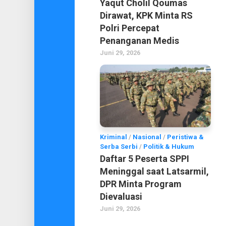
Yaqut Cholil Qoumas
Dirawat, KPK Minta RS
Polri Percepat
Penanganan Medis
Juni 29, 2026
Kriminal
/
Nasional
/
Peristiwa &
Serba Serbi
/
Politik & Hukum
Daftar 5 Peserta SPPI
Meninggal saat Latsarmil,
DPR Minta Program
Dievaluasi
Juni 29, 2026