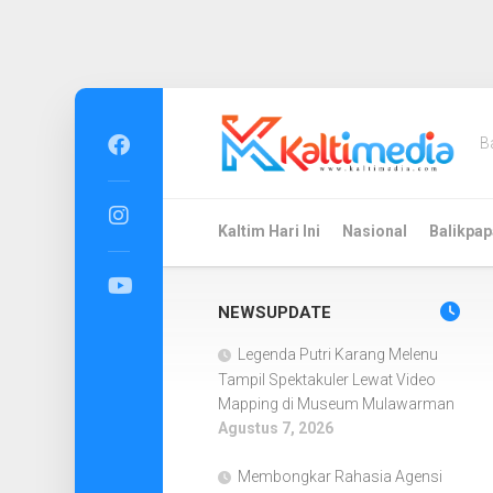
Skip
to
B
content
Kaltim Hari Ini
Nasional
Balikpap
NEWSUPDATE
Legenda Putri Karang Melenu
Tampil Spektakuler Lewat Video
Mapping di Museum Mulawarman
Agustus 7, 2026
Membongkar Rahasia Agensi