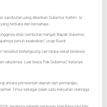
n sambutan yang diberikan Gubernur Kaltim. Ia
ang terbuka dan bersahaja.
tingginya atas sambutan hangat Bapak Gubernur.
ajahnya penuh keakraban,” ucap Rusdi.
ersebut berlangsung cair tanpa sekat birokrasi.
n rakyatnya. Luar biasa Pak Gubernur,” katanya.
ergi antara pemerintah daerah dan pemangku
antan Timur sebagai salah satu kekuatan olahraga
26, tepatnya setelah perayaan Hari Raya Idul Fitri.