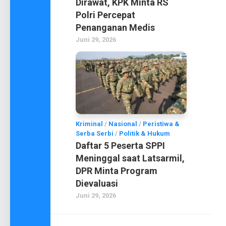
Dirawat, KPK Minta RS
Polri Percepat
Penanganan Medis
Juni 29, 2026
Kriminal
/
Nasional
/
Peristiwa &
Serba Serbi
/
Politik & Hukum
Daftar 5 Peserta SPPI
Meninggal saat Latsarmil,
DPR Minta Program
Dievaluasi
Juni 29, 2026