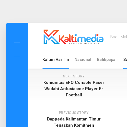
Skip
to
Baca Ma
content
Kaltim Hari Ini
Nasional
Balikpapan
S
NEXT STORY
Komunitas EFO Console Paser
Wadahi Antusiasme Player E-
Football
PREVIOUS STORY
Bappeda Kalimantan Timur
Tegaskan Komitmen