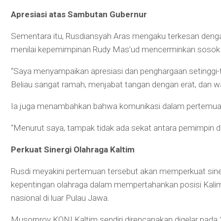
Apresiasi atas Sambutan Gubernur
Sementara itu, Rusdiansyah Aras mengaku terkesan denga
menilai kepemimpinan Rudy Mas’ud mencerminkan sosok y
“Saya menyampaikan apresiasi dan penghargaan setinggi-
Beliau sangat ramah, menjabat tangan dengan erat, dan w
Ia juga menambahkan bahwa komunikasi dalam pertemuan t
“Menurut saya, tampak tidak ada sekat antara pemimpin da
Perkuat Sinergi Olahraga Kaltim
Rusdi meyakini pertemuan tersebut akan memperkuat sin
kepentingan olahraga dalam mempertahankan posisi Kalim
nasional di luar Pulau Jawa.
Musorprov KONI Kaltim sendiri direncanakan digelar pada 20