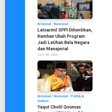
Kriminal
/
Nasional
Latsarmil SPPI Dihentikan,
Kemhan Ubah Program
Jadi Latihan Bela Negara
dan Manajerial
Juni 30, 2026
Kriminal
/
Nasional
/
Politik &
Hukum
Yaqut Cholil Qoumas