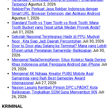
Terpencil
Agustus 2, 2026
RekberPay Perkuat Jasa Rekber Indonesia dengan
Smart URL, Browser Extension, dan Aplikasi Android
Agustus 1, 2026
Standard Tooth vs Tiger Tooth vs Rock Tooth: Mana
Tooth Bucket yang Tepat untuk Medan Proyek Anda?
Juli 31, 2026
Sekolah Nasional Terintegrasi Hadir di PPU, Mudyat
Noor : Kita Siap Jadi Daerah Percontohan
Juli 30, 2026
Door to Door atau Datang ke Terminal? Mana yang Lebih
Efisien untuk Perjalanan Samarinda–Balikpapan
Juli 30,
2026
Mengenal NadaDeringKeren, Situs Koleksi Nada Dering
Khas Indonesia untuk Pengguna Android dan iPhone
Juli
29, 2026
Mengenal 4K Ndraaa, Kreator PUBG Mobile Asal
Samarinda yang Raih Best Gameplay Award
Internasional
Juli 27, 2026
Nasion Lasung Kembali Pimpin DPC LPADKT Kota
Balikpapan, Tingkatkan SDM Guna Menyambut IKN
Juli
26, 2026
KRIMINAL