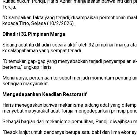
Kuasa hukum Pandji, Haris Azhar, menjelaskan bahwa inti dari p
Toraja.
“Disampaikan fakta yang terjadi, disampaikan permohonan maaf 
kepada Tirto, Selasa (10/2/2026).
Dihadiri 32 Pimpinan Marga
Sidang adat itu dihadiri secara aktif oleh 32 pimpinan marga a
kesalahpahaman yang sempat terjadi.
“Ditemukan gap-gap yang menyebabkan terjadi penyampaian e
bertemu,” ungkap Haris.
Menurutnya, pertemuan tersebut menjadi momentum penting unt
sebagian masyarakat.
Mengedepankan Keadilan Restoratif
Haris menegaskan bahwa mekanisme sidang adat yang ditempu
menyebut masyarakat adat Toraja mengedepankan prinsip penc
Sebagai bagian dari mekanisme pemulihan, Pandji diwajibkan m
“Besok lanjut untuk dendanya berupa satu babi dan lima ekor a