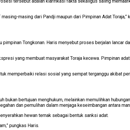
rosesi tersebut adalah klarifikasi fakta sekaligus saling memaaf
masing-masing dari Pandji maupun dari Pimpinan Adat Toraja,” k
tau pimpinan Tongkonan. Haris menyebut proses berjalan lancar d
kspresi yang membuat masyarakat Toraja kecewa. Pimpinan ada
uk memperbaiki relasi sosial yang sempat terganggu akibat per
h bukan bertujuan menghukum, melainkan memulihkan hubungan 
egahan dan pemulihan dalam menjaga keseimbangan antara manu
enyerahkan hewan ternak sebagai bentuk sanksi adat.
yam,” pungkas Haris.