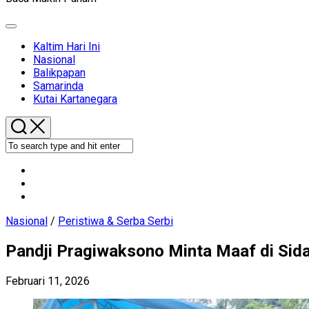
Expand
Menu
Kaltim Hari Ini
Current
Nasional
Page
Balikpapan
Parent
Samarinda
Kutai Kartanegara
Nasional
/
Peristiwa & Serba Serbi
Pandji Pragiwaksono Minta Maaf di Sida
Februari 11, 2026