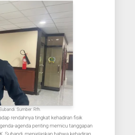
Subandi. Sumber: Rfh.
dap rendahnya tingkat kehadiran fisik
agenda-agenda penting memicu tanggapan
K, Subandi, menjelaskan bahwa kehadiran