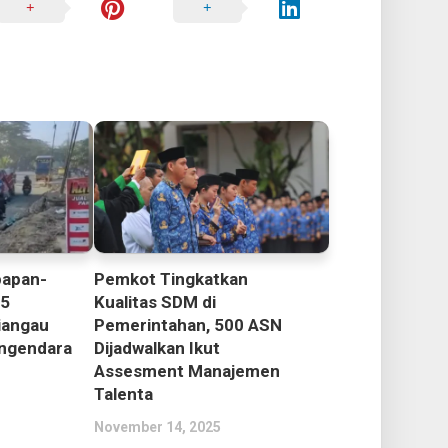
papan-
Pemkot Tingkatkan
,5
Kualitas SDM di
iangau
Pemerintahan, 500 ASN
engendara
Dijadwalkan Ikut
Assesment Manajemen
Talenta
November 14, 2025