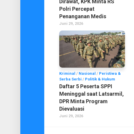
Dirawat, KPK Minta RS
Polri Percepat
Penanganan Medis
Juni 29, 2026
Kriminal
/
Nasional
/
Peristiwa &
Serba Serbi
/
Politik & Hukum
Daftar 5 Peserta SPPI
Meninggal saat Latsarmil,
DPR Minta Program
Dievaluasi
Juni 29, 2026