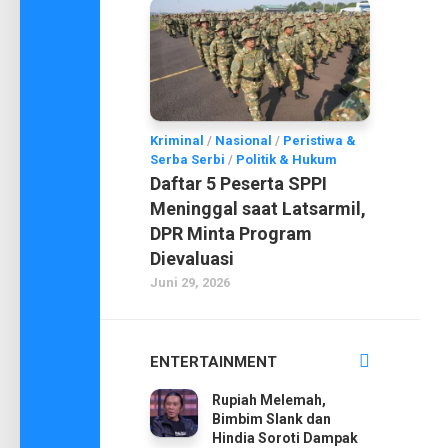
Kriminal
/
Nasional
/
Peristiwa &
Serba Serbi
/
Politik & Hukum
Daftar 5 Peserta SPPI
Meninggal saat Latsarmil,
DPR Minta Program
Dievaluasi
Juni 29, 2026
ENTERTAINMENT
Rupiah Melemah,
Bimbim Slank dan
Hindia Soroti Dampak