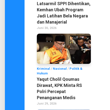
Latsarmil SPPI Dihentikan,
Kemhan Ubah Program
Jadi Latihan Bela Negara
dan Manajerial
Juni 30, 2026
Kriminal
/
Nasional
/
Politik &
Hukum
Yaqut Cholil Qoumas
Dirawat, KPK Minta RS
Polri Percepat
Penanganan Medis
Juni 29, 2026