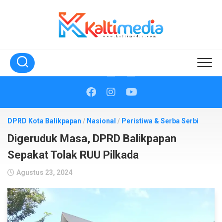
Skip
to
content
DPRD Kota Balikpapan
/
Nasional
/
Peristiwa & Serba Serbi
Digeruduk Masa, DPRD Balikpapan
Sepakat Tolak RUU Pilkada
Agustus 23, 2024