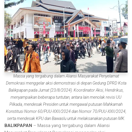
Massa yang tergabung dalam Aliansi Masyarakat Penyelamat
Demokrasi menggelar aksi demonstrasi di depan Gedung DPRD Kota
Balikpapan pada Jumat (23/8/2024). Koordinator Aksi, Hendrikus,
menyampaikan beberapa tuntutan, antara lain menolak revisi UU
Pilkada, mendesak Presiden untuk mengawal putusan Mahkamah
Konstitusi Nomor 60/PUU-XXII/2024 dan Nomor 70/PUU-XXII/2024,
serta mendesak KPU dan Bawaslu untuk melaksanakan putusan MK.
BALIKPAPAN
– Massa yang tergabung dalam Aliansi