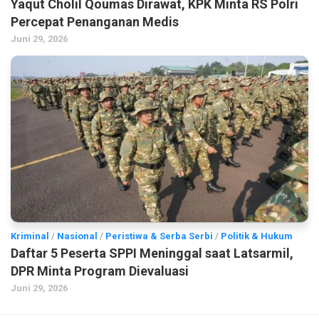
Yaqut Cholil Qoumas Dirawat, KPK Minta RS Polri
Percepat Penanganan Medis
Juni 29, 2026
Kriminal
/
Nasional
/
Peristiwa & Serba Serbi
/
Politik & Hukum
Daftar 5 Peserta SPPI Meninggal saat Latsarmil,
DPR Minta Program Dievaluasi
Juni 29, 2026