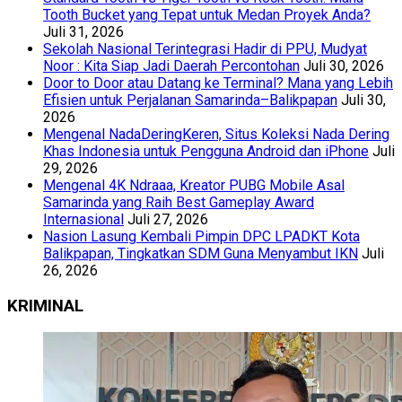
Tooth Bucket yang Tepat untuk Medan Proyek Anda?
Juli 31, 2026
Sekolah Nasional Terintegrasi Hadir di PPU, Mudyat
Noor : Kita Siap Jadi Daerah Percontohan
Juli 30, 2026
Door to Door atau Datang ke Terminal? Mana yang Lebih
Efisien untuk Perjalanan Samarinda–Balikpapan
Juli 30,
2026
Mengenal NadaDeringKeren, Situs Koleksi Nada Dering
Khas Indonesia untuk Pengguna Android dan iPhone
Juli
29, 2026
Mengenal 4K Ndraaa, Kreator PUBG Mobile Asal
Samarinda yang Raih Best Gameplay Award
Internasional
Juli 27, 2026
Nasion Lasung Kembali Pimpin DPC LPADKT Kota
Balikpapan, Tingkatkan SDM Guna Menyambut IKN
Juli
26, 2026
KRIMINAL