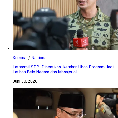
Kriminal
/
Nasional
Latsarmil SPPI Dihentikan, Kemhan Ubah Program Jadi
Latihan Bela Negara dan Manajerial
Juni 30, 2026