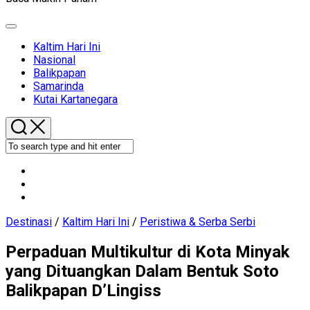
Expand
Menu
Current
Kaltim Hari Ini
Page
Nasional
Parent
Balikpapan
Samarinda
Kutai Kartanegara
Destinasi
/
Kaltim Hari Ini
/
Peristiwa & Serba Serbi
Perpaduan Multikultur di Kota Minyak
yang Dituangkan Dalam Bentuk Soto
Balikpapan D’Lingiss