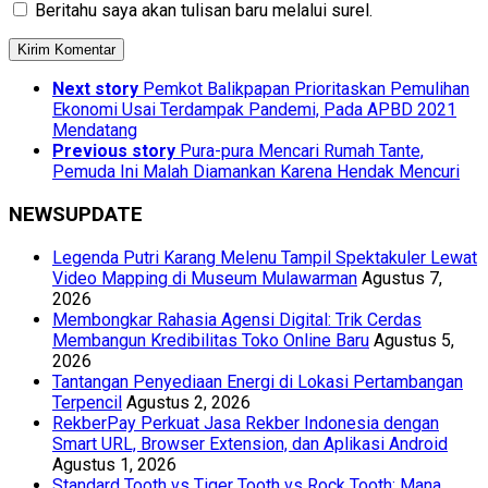
Beritahu saya akan tulisan baru melalui surel.
Next story
Pemkot Balikpapan Prioritaskan Pemulihan
Ekonomi Usai Terdampak Pandemi, Pada APBD 2021
Mendatang
Previous story
Pura-pura Mencari Rumah Tante,
Pemuda Ini Malah Diamankan Karena Hendak Mencuri
NEWSUPDATE
Legenda Putri Karang Melenu Tampil Spektakuler Lewat
Video Mapping di Museum Mulawarman
Agustus 7,
2026
Membongkar Rahasia Agensi Digital: Trik Cerdas
Membangun Kredibilitas Toko Online Baru
Agustus 5,
2026
Tantangan Penyediaan Energi di Lokasi Pertambangan
Terpencil
Agustus 2, 2026
RekberPay Perkuat Jasa Rekber Indonesia dengan
Smart URL, Browser Extension, dan Aplikasi Android
Agustus 1, 2026
Standard Tooth vs Tiger Tooth vs Rock Tooth: Mana