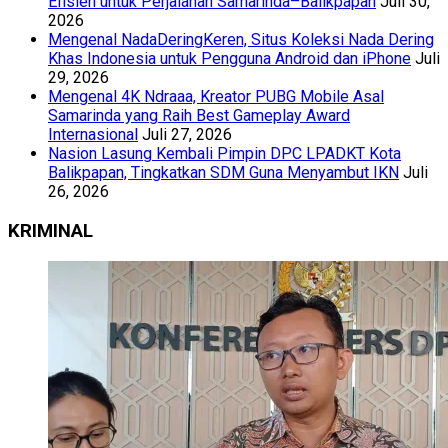
Efisien untuk Perjalanan Samarinda–Balikpapan
Juli 30,
2026
Mengenal NadaDeringKeren, Situs Koleksi Nada Dering
Khas Indonesia untuk Pengguna Android dan iPhone
Juli
29, 2026
Mengenal 4K Ndraaa, Kreator PUBG Mobile Asal
Samarinda yang Raih Best Gameplay Award
Internasional
Juli 27, 2026
Nasion Lasung Kembali Pimpin DPC LPADKT Kota
Balikpapan, Tingkatkan SDM Guna Menyambut IKN
Juli
26, 2026
KRIMINAL