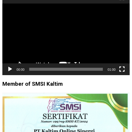
Pemutar
Video
00:00
01:00
Member of SMSI Kaltim