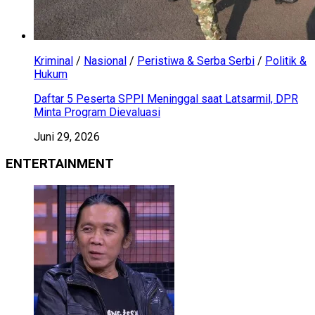
Kriminal
/
Nasional
/
Peristiwa & Serba Serbi
/
Politik &
Hukum
Daftar 5 Peserta SPPI Meninggal saat Latsarmil, DPR
Minta Program Dievaluasi
Juni 29, 2026
ENTERTAINMENT