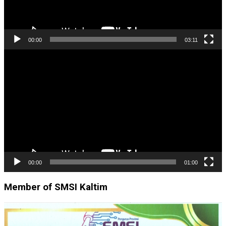
00:00
03:11
Pemutar
Video
00:00
01:00
Member of SMSI Kaltim