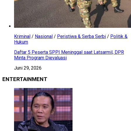
Kriminal
/
Nasional
/
Peristiwa & Serba Serbi
/
Politik &
Hukum
Daftar 5 Peserta SPPI Meninggal saat Latsarmil, DPR
Minta Program Dievaluasi
Juni 29, 2026
ENTERTAINMENT