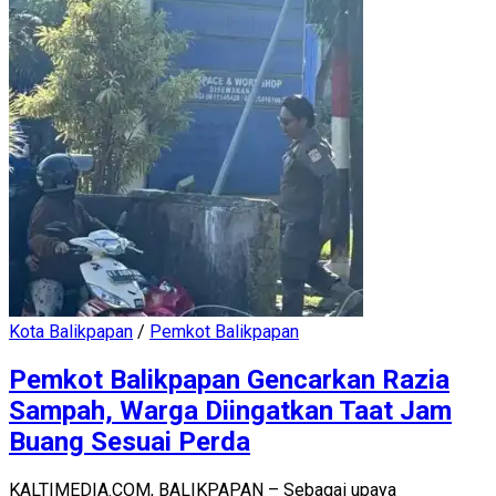
Kota Balikpapan
/
Pemkot Balikpapan
Pemkot Balikpapan Gencarkan Razia
Sampah, Warga Diingatkan Taat Jam
Buang Sesuai Perda
KALTIMEDIA.COM, BALIKPAPAN – Sebagai upaya