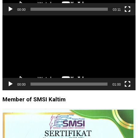
00:00
03:11
Pemutar
Video
00:00
01:00
Member of SMSI Kaltim