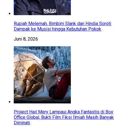
Rupiah Melemah, Bimbim Slank dan Hindia Soroti
Dampak ke Musisi hingga Kebutuhan Pokok
Juni 8, 2026
Project Hail Mery Lampaui Angka Fantastis di Box
Office Global, Bukti Film Fiksi Ilmiah Masih Banyak
Diminati