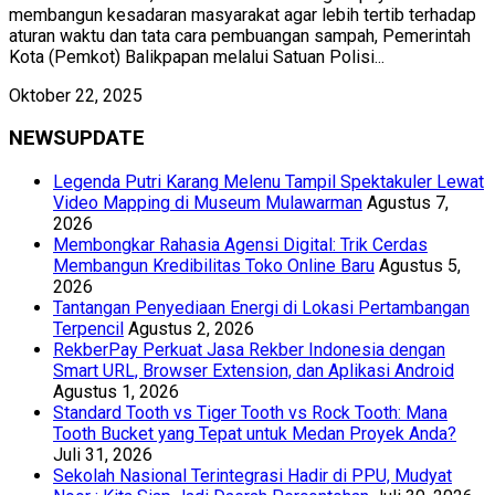
membangun kesadaran masyarakat agar lebih tertib terhadap
aturan waktu dan tata cara pembuangan sampah, Pemerintah
Kota (Pemkot) Balikpapan melalui Satuan Polisi...
Oktober 22, 2025
NEWSUPDATE
Legenda Putri Karang Melenu Tampil Spektakuler Lewat
Video Mapping di Museum Mulawarman
Agustus 7,
2026
Membongkar Rahasia Agensi Digital: Trik Cerdas
Membangun Kredibilitas Toko Online Baru
Agustus 5,
2026
Tantangan Penyediaan Energi di Lokasi Pertambangan
Terpencil
Agustus 2, 2026
RekberPay Perkuat Jasa Rekber Indonesia dengan
Smart URL, Browser Extension, dan Aplikasi Android
Agustus 1, 2026
Standard Tooth vs Tiger Tooth vs Rock Tooth: Mana
Tooth Bucket yang Tepat untuk Medan Proyek Anda?
Juli 31, 2026
Sekolah Nasional Terintegrasi Hadir di PPU, Mudyat