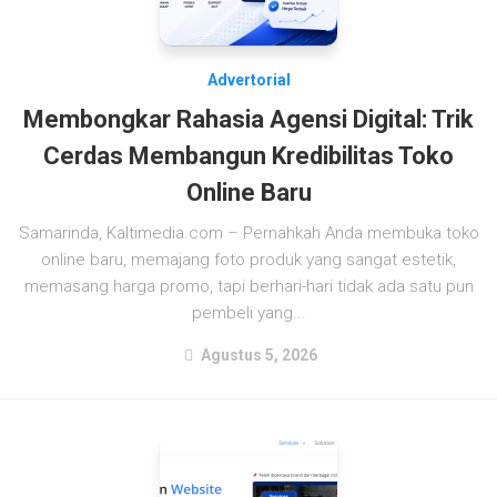
Advertorial
Membongkar Rahasia Agensi Digital: Trik
Cerdas Membangun Kredibilitas Toko
Online Baru
Samarinda, Kaltimedia.com – Pernahkah Anda membuka toko
online baru, memajang foto produk yang sangat estetik,
memasang harga promo, tapi berhari-hari tidak ada satu pun
pembeli yang...
Agustus 5, 2026