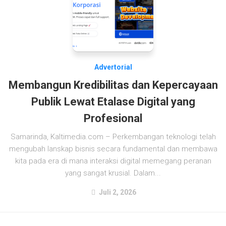
Advertorial
Membangun Kredibilitas dan Kepercayaan
Publik Lewat Etalase Digital yang
Profesional
Samarinda, Kaltimedia.com – Perkembangan teknologi telah
mengubah lanskap bisnis secara fundamental dan membawa
kita pada era di mana interaksi digital memegang peranan
yang sangat krusial. Dalam...
Juli 2, 2026