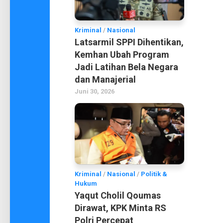
Kriminal
/
Nasional
Latsarmil SPPI Dihentikan,
Kemhan Ubah Program
Jadi Latihan Bela Negara
dan Manajerial
Juni 30, 2026
Kriminal
/
Nasional
/
Politik &
Hukum
Yaqut Cholil Qoumas
Dirawat, KPK Minta RS
Polri Percepat