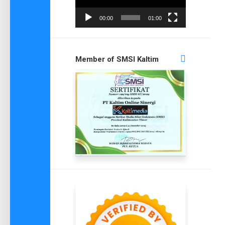
00:00
01:00
Member of SMSI Kaltim