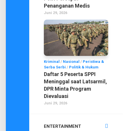
Penanganan Medis
Juni 29, 2026
Kriminal
/
Nasional
/
Peristiwa &
Serba Serbi
/
Politik & Hukum
Daftar 5 Peserta SPPI
Meninggal saat Latsarmil,
DPR Minta Program
Dievaluasi
Juni 29, 2026
ENTERTAINMENT