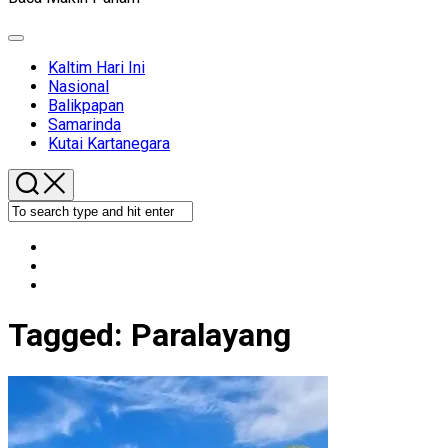
Expand
Menu
Kaltim Hari Ini
Nasional
Balikpapan
Samarinda
Kutai Kartanegara
Tagged:
Paralayang