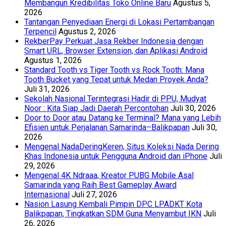
Membangun Kredibilitas Toko Online Baru
Agustus 5,
2026
Tantangan Penyediaan Energi di Lokasi Pertambangan
Terpencil
Agustus 2, 2026
RekberPay Perkuat Jasa Rekber Indonesia dengan
Smart URL, Browser Extension, dan Aplikasi Android
Agustus 1, 2026
Standard Tooth vs Tiger Tooth vs Rock Tooth: Mana
Tooth Bucket yang Tepat untuk Medan Proyek Anda?
Juli 31, 2026
Sekolah Nasional Terintegrasi Hadir di PPU, Mudyat
Noor : Kita Siap Jadi Daerah Percontohan
Juli 30, 2026
Door to Door atau Datang ke Terminal? Mana yang Lebih
Efisien untuk Perjalanan Samarinda–Balikpapan
Juli 30,
2026
Mengenal NadaDeringKeren, Situs Koleksi Nada Dering
Khas Indonesia untuk Pengguna Android dan iPhone
Juli
29, 2026
Mengenal 4K Ndraaa, Kreator PUBG Mobile Asal
Samarinda yang Raih Best Gameplay Award
Internasional
Juli 27, 2026
Nasion Lasung Kembali Pimpin DPC LPADKT Kota
Balikpapan, Tingkatkan SDM Guna Menyambut IKN
Juli
26, 2026