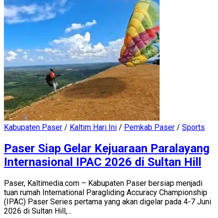
Kabupaten Paser
/
Kaltim Hari Ini
/
Pemkab Paser
/
Sports
Paser Siap Gelar Kejuaraan Paralayang
Internasional IPAC 2026 di Sultan Hill
Paser, Kaltimedia.com – Kabupaten Paser bersiap menjadi
tuan rumah International Paragliding Accuracy Championship
(IPAC) Paser Series pertama yang akan digelar pada 4-7 Juni
2026 di Sultan Hill,...