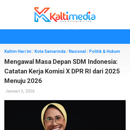
Skip
to
content
Kaltim Hari Ini
/
Kota Samarinda
/
Nasional
/
Politik & Hukum
Mengawal Masa Depan SDM Indonesia:
Catatan Kerja Komisi X DPR RI dari 2025
Menuju 2026
Januari 3, 2026