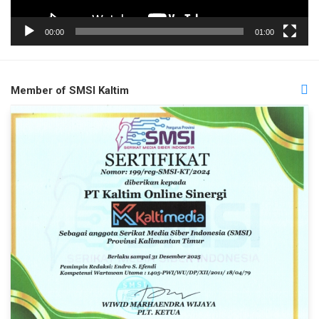
00:00
01:00
Member of SMSI Kaltim