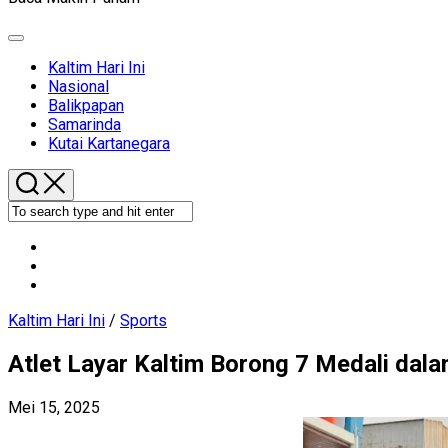
Expand
Menu
Current
Kaltim Hari Ini
Page
Nasional
Parent
Balikpapan
Samarinda
Kutai Kartanegara
Kaltim Hari Ini
/
Sports
Atlet Layar Kaltim Borong 7 Medali dala
Mei 15, 2025