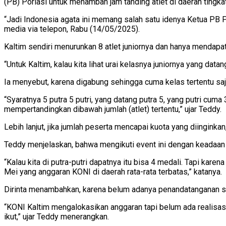
(PB) Porlasi untuk menambah jam tanding atlet di daerah tingkat 
“Jadi Indonesia agata ini memang salah satu idenya Ketua PB Por
media via telepon, Rabu (14/05/2025).
Kaltim sendiri menurunkan 8 atlet juniornya dan hanya mendapat
“Untuk Kaltim, kalau kita lihat urai kelasnya juniornya yang datan
Ia menyebut, karena digabung sehingga cuma kelas tertentu saj
“Syaratnya 5 putra 5 putri, yang datang putra 5, yang putri cuma
mempertandingkan dibawah jumlah (atlet) tertentu,” ujar Teddy.
Lebih lanjut, jika jumlah peserta mencapai kuota yang diinginkan
Teddy menjelaskan, bahwa mengikuti event ini dengan keadaan te
“Kalau kita di putra-putri dapatnya itu bisa 4 medali. Tapi kare
Mei yang anggaran KONI di daerah rata-rata terbatas,” katanya.
Dirinta menambahkan, karena belum adanya penandatanganan so
“KONI Kaltim mengalokasikan anggaran tapi belum ada realisasi
ikut,” ujar Teddy menerangkan.