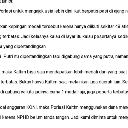
junior.
lasi untuk mengajak usia lebih dini ikut berpatisipasi di ajang 
kan kepingan medali tersebut karena hanya diikuti sekitar 48 at
g terbatas. Jadi kelasnya kalau di layar itu kalau pesertanya sediki
a yang dipertandingkan.
 3. Putri itu dipertandingkan tapi digabung sama yang putra, nama
, maka Kaltim bisa saja mendapatkan lebih medali dari yang saat i
rbatas. Bukan hanya Kaltim saja, melainkan juga daerah lain. Seh
na di gabung ya kita jadinya cuma 1 medali aja, juga peserta terba
al anggaran KONI, maka Porlasi Kaltim menggunakan dana mandir
 karena NPHD belum tanda tangan. Jadi kami diminta untuk mengi