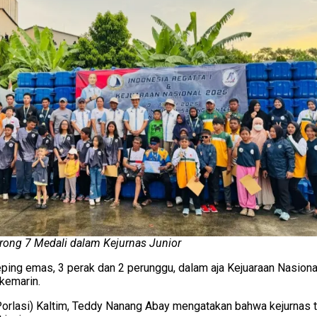
orong 7 Medali dalam Kejurnas Junior
ing emas, 3 perak dan 2 perunggu, dalam aja Kejuaraan Nasional
 kemarin.
Porlasi) Kaltim, Teddy Nanang Abay mengatakan bahwa kejurnas 