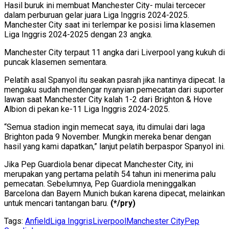
Hasil buruk ini membuat Manchester City- mulai tercecer
dalam perburuan gelar juara Liga Inggris 2024-2025.
Manchester City saat ini terlempar ke posisi lima klasemen
Liga Inggris 2024-2025 dengan 23 angka.
Manchester City terpaut 11 angka dari Liverpool yang kukuh di
puncak klasemen sementara.
Pelatih asal Spanyol itu seakan pasrah jika nantinya dipecat. Ia
mengaku sudah mendengar nyanyian pemecatan dari suporter
lawan saat Manchester City kalah 1-2 dari Brighton & Hove
Albion di pekan ke-11 Liga Inggris 2024-2025.
“Semua stadion ingin memecat saya, itu dimulai dari laga
Brighton pada 9 November. Mungkin mereka benar dengan
hasil yang kami dapatkan,” lanjut pelatih berpaspor Spanyol ini.
Jika Pep Guardiola benar dipecat Manchester City, ini
merupakan yang pertama pelatih 54 tahun ini menerima palu
pemecatan. Sebelumnya, Pep Guardiola meninggalkan
Barcelona dan Bayern Munich bukan karena dipecat, melainkan
untuk mencari tantangan baru.
(*/pry)
Tags:
Anfield
Liga Inggris
Liverpool
Manchester City
Pep