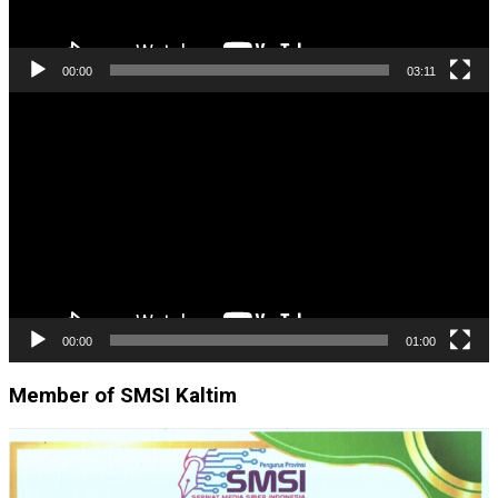
00:00
03:11
Pemutar
Video
00:00
01:00
Member of SMSI Kaltim