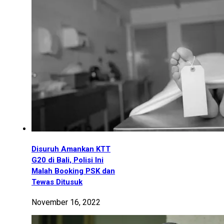
Disuruh Amankan KTT
G20 di Bali, Polisi Ini
Malah Booking PSK dan
Tewas Ditusuk
November 16, 2022