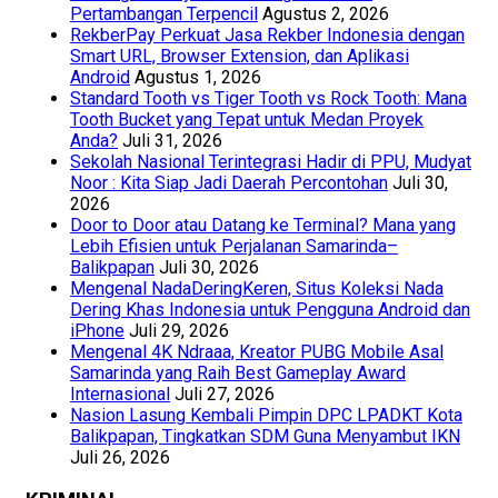
Pertambangan Terpencil
Agustus 2, 2026
RekberPay Perkuat Jasa Rekber Indonesia dengan
Smart URL, Browser Extension, dan Aplikasi
Android
Agustus 1, 2026
Standard Tooth vs Tiger Tooth vs Rock Tooth: Mana
Tooth Bucket yang Tepat untuk Medan Proyek
Anda?
Juli 31, 2026
Sekolah Nasional Terintegrasi Hadir di PPU, Mudyat
Noor : Kita Siap Jadi Daerah Percontohan
Juli 30,
2026
Door to Door atau Datang ke Terminal? Mana yang
Lebih Efisien untuk Perjalanan Samarinda–
Balikpapan
Juli 30, 2026
Mengenal NadaDeringKeren, Situs Koleksi Nada
Dering Khas Indonesia untuk Pengguna Android dan
iPhone
Juli 29, 2026
Mengenal 4K Ndraaa, Kreator PUBG Mobile Asal
Samarinda yang Raih Best Gameplay Award
Internasional
Juli 27, 2026
Nasion Lasung Kembali Pimpin DPC LPADKT Kota
Balikpapan, Tingkatkan SDM Guna Menyambut IKN
Juli 26, 2026