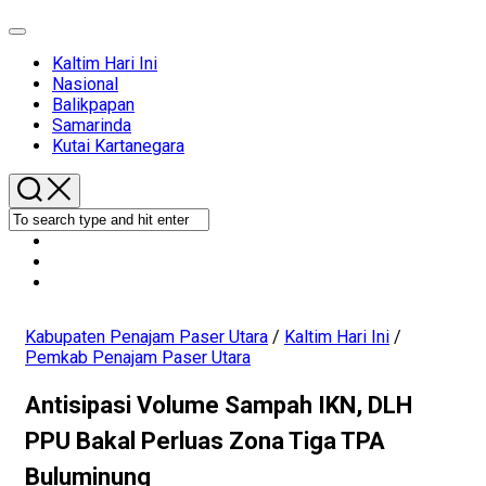
Expand
Menu
Current
Kaltim Hari Ini
Page
Nasional
Parent
Balikpapan
Samarinda
Kutai Kartanegara
Kabupaten Penajam Paser Utara
/
Kaltim Hari Ini
/
Pemkab Penajam Paser Utara
Antisipasi Volume Sampah IKN, DLH
PPU Bakal Perluas Zona Tiga TPA
Buluminung