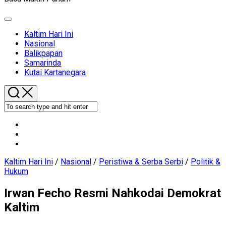
Expand
Menu
Current
Kaltim Hari Ini
Page
Current
Nasional
Parent
Page
Balikpapan
Parent
Samarinda
Kutai Kartanegara
Kaltim Hari Ini
/
Nasional
/
Peristiwa & Serba Serbi
/
Politik &
Hukum
Irwan Fecho Resmi Nahkodai Demokrat
Kaltim