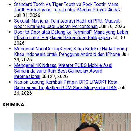
Standard Tooth vs Tiger Tooth vs Rock Tooth: Mana
Tooth Bucket yang Tepat untuk Medan Proyek Anda?
Juli 31, 2026
Sekolah Nasional Terintegrasi Hadir di PPU, Mudyat
Noor : Kita Siap Jadi Daerah Percontohan
Juli 30, 2026
Door to Door atau Datang ke Terminal? Mana yang Lebih
Efisien untuk Perjalanan Samarinda–Balikpapan
Juli 30,
2026
Mengenal NadaDeringKeren, Situs Koleksi Nada Dering
Khas Indonesia untuk Pengguna Android dan iPhone
Juli
29, 2026
Mengenal 4K Ndraaa, Kreator PUBG Mobile Asal
Samarinda yang Raih Best Gameplay Award
Internasional
Juli 27, 2026
Nasion Lasung Kembali Pimpin DPC LPADKT Kota
Balikpapan, Tingkatkan SDM Guna Menyambut IKN
Juli
26, 2026
KRIMINAL