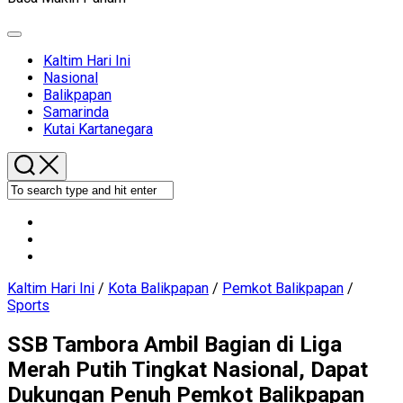
Expand
Menu
Current
Kaltim Hari Ini
Page
Nasional
Parent
Current
Balikpapan
Page
Samarinda
Parent
Kutai Kartanegara
Kaltim Hari Ini
/
Kota Balikpapan
/
Pemkot Balikpapan
/
Sports
SSB Tambora Ambil Bagian di Liga
Merah Putih Tingkat Nasional, Dapat
Dukungan Penuh Pemkot Balikpapan