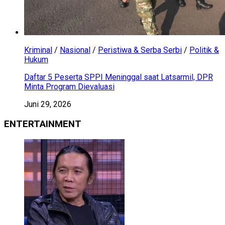
Kriminal
/
Nasional
/
Peristiwa & Serba Serbi
/
Politik &
Hukum
Daftar 5 Peserta SPPI Meninggal saat Latsarmil, DPR
Minta Program Dievaluasi
Juni 29, 2026
ENTERTAINMENT