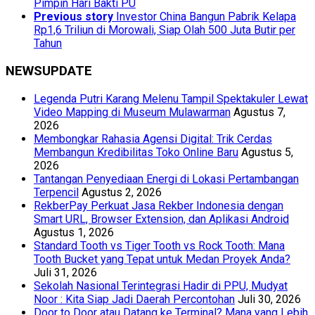
Pimpin Hari Bakti PU
Previous story
Investor China Bangun Pabrik Kelapa
Rp1,6 Triliun di Morowali, Siap Olah 500 Juta Butir per
Tahun
NEWSUPDATE
Legenda Putri Karang Melenu Tampil Spektakuler Lewat
Video Mapping di Museum Mulawarman
Agustus 7,
2026
Membongkar Rahasia Agensi Digital: Trik Cerdas
Membangun Kredibilitas Toko Online Baru
Agustus 5,
2026
Tantangan Penyediaan Energi di Lokasi Pertambangan
Terpencil
Agustus 2, 2026
RekberPay Perkuat Jasa Rekber Indonesia dengan
Smart URL, Browser Extension, dan Aplikasi Android
Agustus 1, 2026
Standard Tooth vs Tiger Tooth vs Rock Tooth: Mana
Tooth Bucket yang Tepat untuk Medan Proyek Anda?
Juli 31, 2026
Sekolah Nasional Terintegrasi Hadir di PPU, Mudyat
Noor : Kita Siap Jadi Daerah Percontohan
Juli 30, 2026
Door to Door atau Datang ke Terminal? Mana yang Lebih