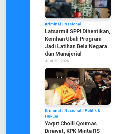
Kriminal
/
Nasional
Latsarmil SPPI Dihentikan,
Kemhan Ubah Program
Jadi Latihan Bela Negara
dan Manajerial
Juni 30, 2026
Kriminal
/
Nasional
/
Politik &
Hukum
Yaqut Cholil Qoumas
Dirawat, KPK Minta RS