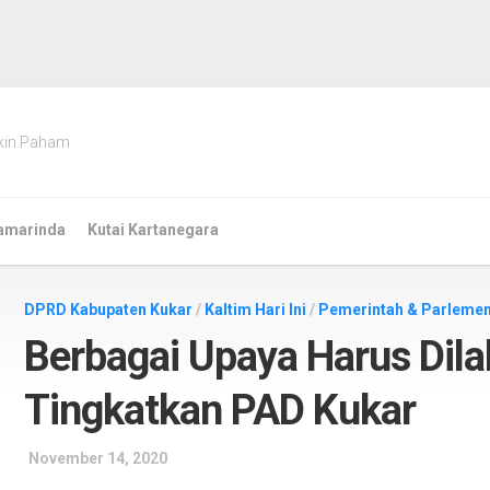
kin Paham
amarinda
Kutai Kartanegara
DPRD Kabupaten Kukar
/
Kaltim Hari Ini
/
Pemerintah & Parleme
Berbagai Upaya Harus Dil
Tingkatkan PAD Kukar
November 14, 2020