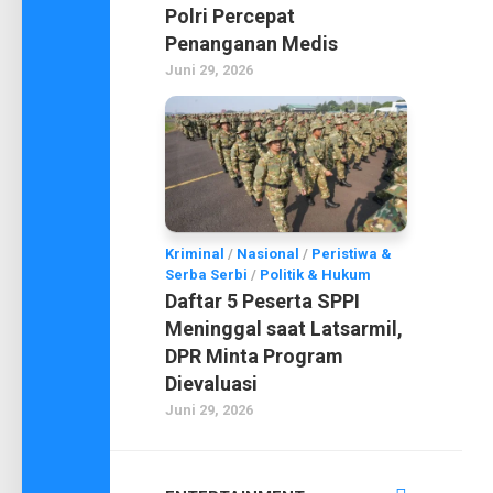
Polri Percepat
Penanganan Medis
Juni 29, 2026
Kriminal
/
Nasional
/
Peristiwa &
Serba Serbi
/
Politik & Hukum
Daftar 5 Peserta SPPI
Meninggal saat Latsarmil,
DPR Minta Program
Dievaluasi
Juni 29, 2026