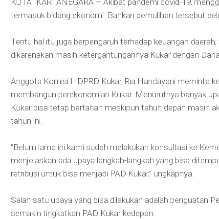
KUTAI KARTANEGARA – Akibat pandemi covid-19, menggang
termasuk bidang ekonomi. Bahkan pemulihan tersebut belu
Tentu hal itu juga berpengaruh terhadap keuangan daerah,
dikarenakan masih ketergantungannya Kukar dengan Dana
Anggota Komisi II DPRD Kukar, Ria Handayani meminta ke
membangun perekonomian Kukar. Menurutnya banyak upaya
Kukar bisa tetap bertahan meskipun tahun depan masih ak
tahun ini.
“Belum lama ini kami sudah melakukan konsultasi ke Ke
menjelaskan ada upaya langkah-langkah yang bisa ditemp
retribusi untuk bisa menjadi PAD Kukar,” ungkapnya.
Salah satu upaya yang bisa dilakukan adalah penguatan P
semakin tingkatkan PAD Kukar kedepan.