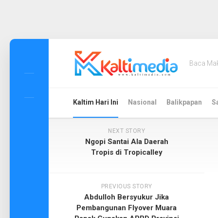
Skip
to
Baca Ma
content
Kaltim Hari Ini
Nasional
Balikpapan
S
NEXT STORY
Ngopi Santai Ala Daerah
Tropis di Tropicalley
PREVIOUS STORY
Abdulloh Bersyukur Jika
Pembangunan Flyover Muara