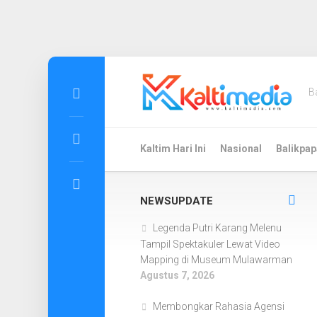
Skip
to
B
content
Kaltim Hari Ini
Nasional
Balikpap
NEWSUPDATE
Legenda Putri Karang Melenu
Tampil Spektakuler Lewat Video
Mapping di Museum Mulawarman
Agustus 7, 2026
Membongkar Rahasia Agensi