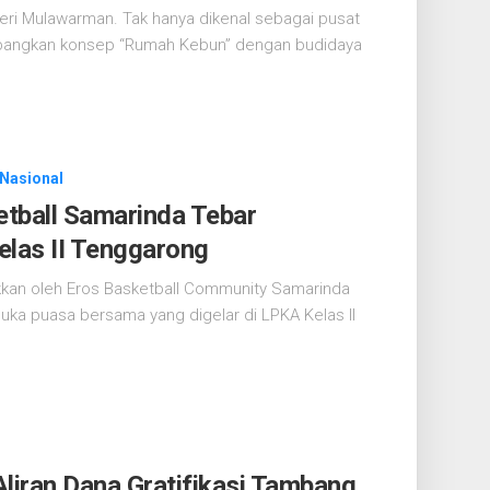
eri Mulawarman. Tak hanya dikenal sebagai pusat
mbangkan konsep “Rumah Kebun” dengan budidaya
Nasional
tball Samarinda Tebar
elas II Tenggarong
ukkan oleh Eros Basketball Community Samarinda
 buka puasa bersama yang digelar di LPKA Kelas II
iran Dana Gratifikasi Tambang