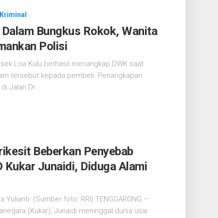
Kriminal
 Dalam Bungkus Rokok, Wanita
mankan Polisi
sek Loa Kulu berhasil menangkap DWK saat
am tersebut kepada pembeli. Penangkapan
i Jalan Dr....
ikesit Beberkan Penyebab
Kukar Junaidi, Diduga Alami
na Yulianti. (Sumber foto: RRI) TENGGARONG –
negara (Kukar), Junaidi meninggal dunia usai