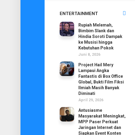
ENTERTAINMENT
Rupiah Melemah,
Bimbim Slank dan
Hindia Soroti Dampak
ke Musisi hingga
Kebutuhan Pokok
Juni 8, 2026
Project Hail Mery
Lampaui Angka
Fantastis di Box Office
Global, Bukti Film Fiksi
Ilmiah Masih Banyak
Diminati
April 29, 2026
Antusiasme
Masyarakat Meningkat,
MPP Paser Perkuat
Jaringan Internet dan
Siapkan Event Konten