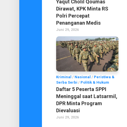
Yaqut Cholil Qoumas
Dirawat, KPK Minta RS
Polri Percepat
Penanganan Medis
Juni 29, 2026
Kriminal
/
Nasional
/
Peristiwa &
Serba Serbi
/
Politik & Hukum
Daftar 5 Peserta SPPI
Meninggal saat Latsarmil,
DPR Minta Program
Dievaluasi
Juni 29, 2026