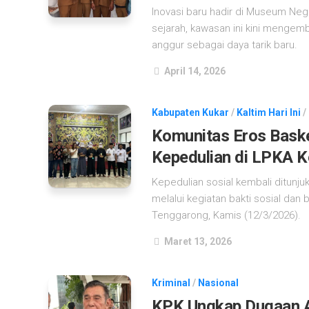
Inovasi baru hadir di Museum Neg
sejarah, kawasan ini kini menge
anggur sebagai daya tarik baru.
April 14, 2026
Kabupaten Kukar
/
Kaltim Hari Ini
/
Komunitas Eros Baske
Kepedulian di LPKA K
Kepedulian sosial kembali ditunj
melalui kegiatan bakti sosial dan
Tenggarong, Kamis (12/3/2026).
Maret 13, 2026
Kriminal
/
Nasional
KPK Ungkap Dugaan Al