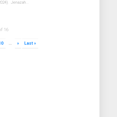
024). Jenazah...
of 16
10
...
»
Last »