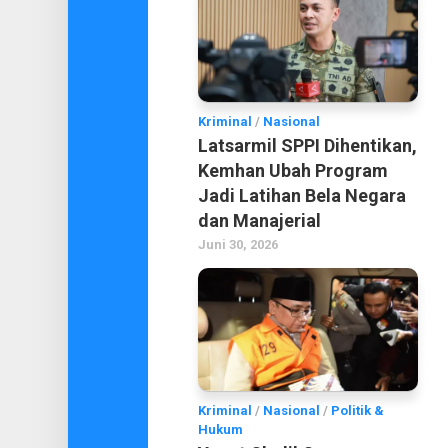
Kriminal
/
Nasional
Latsarmil SPPI Dihentikan,
Kemhan Ubah Program
Jadi Latihan Bela Negara
dan Manajerial
Juni 30, 2026
Kriminal
/
Nasional
/
Politik &
Hukum