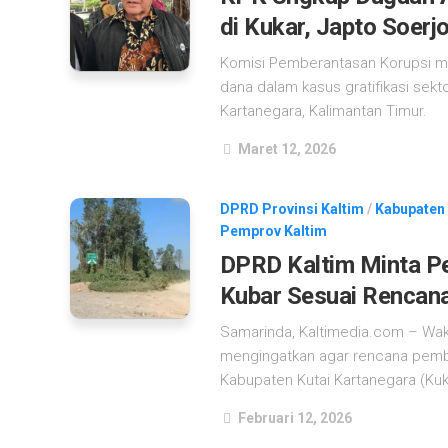
di Kukar, Japto Soer
Komisi Pemberantasan Korupsi me
dana dalam kasus gratifikasi sek
Kartanegara, Kalimantan Timur.
Maret 12, 2026
DPRD Provinsi Kaltim
/
Kabupaten
Pemprov Kaltim
DPRD Kaltim Minta P
Kubar Sesuai Rencana
Samarinda, Kaltimedia.com – Wakil
mengingatkan agar rencana pemba
Kabupaten Kutai Kartanegara (Kuka
Februari 12, 2026