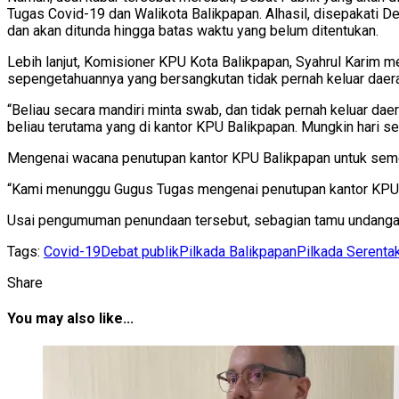
Tugas Covid-19 dan Walikota Balikpapan. Alhasil, disepakati D
dan akan ditunda hingga batas waktu yang belum ditentukan.
Lebih lanjut, Komisioner KPU Kota Balikpapan, Syahrul Karim 
sepengetahuannya yang bersangkutan tidak pernah keluar daera
“Beliau secara mandiri minta swab, dan tidak pernah keluar da
beliau terutama yang di kantor KPU Balikpapan. Mungkin hari sen
Mengenai wacana penutupan kantor KPU Balikpapan untuk semen
“Kami menunggu Gugus Tugas mengenai penutupan kantor KPU. J
Usai pengumuman penundaan tersebut, sebagian tamu undangan y
Tags:
Covid-19
Debat publik
Pilkada Balikpapan
Pilkada Serenta
Share
You may also like...