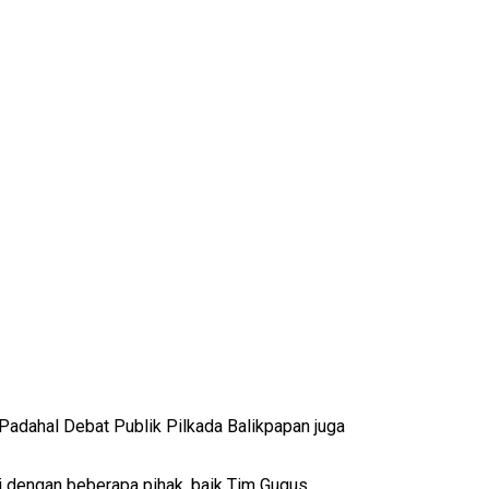
adahal Debat Publik Pilkada Balikpapan juga
si dengan beberapa pihak, baik Tim Gugus