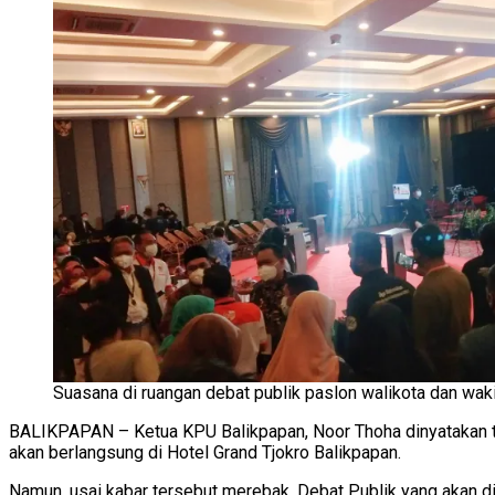
Suasana di ruangan debat publik paslon walikota dan wakil
BALIKPAPAN – Ketua KPU Balikpapan, Noor Thoha dinyatakan te
akan berlangsung di Hotel Grand Tjokro Balikpapan.
Namun, usai kabar tersebut merebak, Debat Publik yang akan d