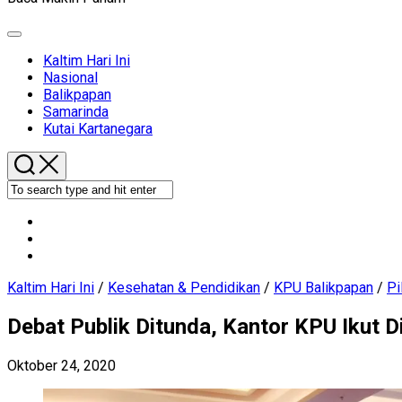
Expand
Menu
Current
Kaltim Hari Ini
Page
Nasional
Parent
Balikpapan
Samarinda
Kutai Kartanegara
Kaltim Hari Ini
/
Kesehatan & Pendidikan
/
KPU Balikpapan
/
Pi
Debat Publik Ditunda, Kantor KPU Ikut D
Oktober 24, 2020