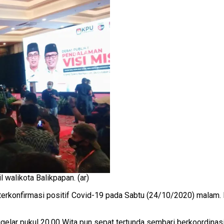
 walikota Balikpapan. (ar)
rkonfirmasi positif Covid-19 pada Sabtu (24/10/2020) malam. P
igelar pukul 20.00 Wita pun sepat tertunda sembari berkoordina