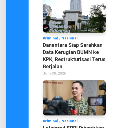
Kriminal
/
Nasional
Danantara Siap Serahkan
Data Kerugian BUMN ke
KPK, Restrukturisasi Terus
Berjalan
Juni 30, 2026
Kriminal
/
Nasional
Latsarmil SPPI Dihentikan,