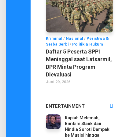
Kriminal
/
Nasional
/
Peristiwa &
Serba Serbi
/
Politik & Hukum
Daftar 5 Peserta SPPI
Meninggal saat Latsarmil,
DPR Minta Program
Dievaluasi
Juni 29, 2026
ENTERTAINMENT
Rupiah Melemah,
Bimbim Slank dan
Hindia Soroti Dampak
ke Musisi hingga