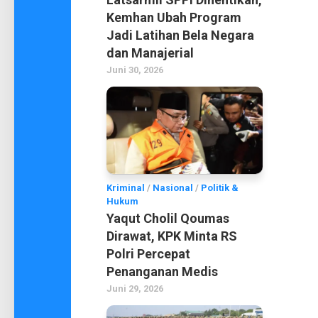
Kemhan Ubah Program
Jadi Latihan Bela Negara
dan Manajerial
Juni 30, 2026
Kriminal
/
Nasional
/
Politik &
Hukum
Yaqut Cholil Qoumas
Dirawat, KPK Minta RS
Polri Percepat
Penanganan Medis
Juni 29, 2026