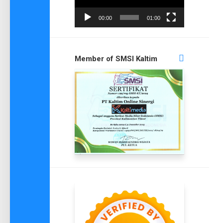
00:00
01:00
Member of SMSI Kaltim