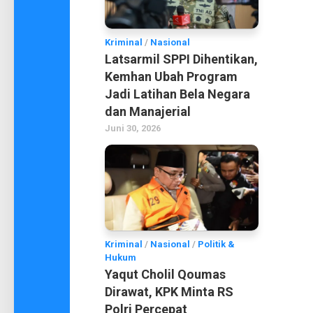
Kriminal
/
Nasional
Latsarmil SPPI Dihentikan,
Kemhan Ubah Program
Jadi Latihan Bela Negara
dan Manajerial
Juni 30, 2026
Kriminal
/
Nasional
/
Politik &
Hukum
Yaqut Cholil Qoumas
Dirawat, KPK Minta RS
Polri Percepat