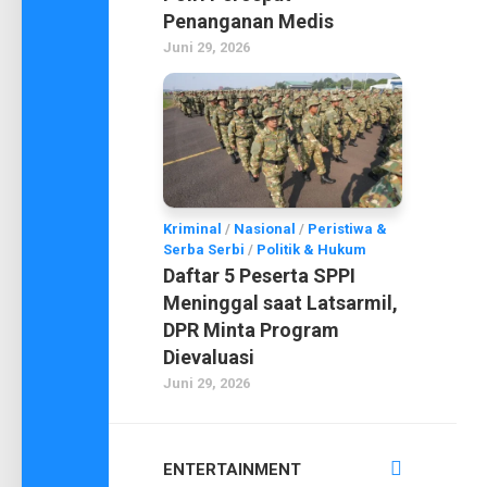
Penanganan Medis
Juni 29, 2026
Kriminal
/
Nasional
/
Peristiwa &
Serba Serbi
/
Politik & Hukum
Daftar 5 Peserta SPPI
Meninggal saat Latsarmil,
DPR Minta Program
Dievaluasi
Juni 29, 2026
ENTERTAINMENT