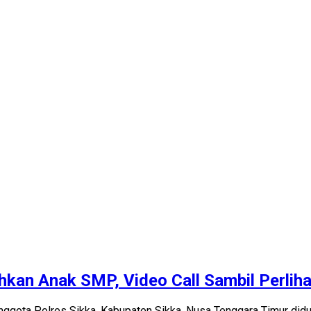
hkan Anak SMP, Video Call Sambil Perliha
nggota Polres Sikka, Kabupaten Sikka, Nusa Tenggara Timur didu