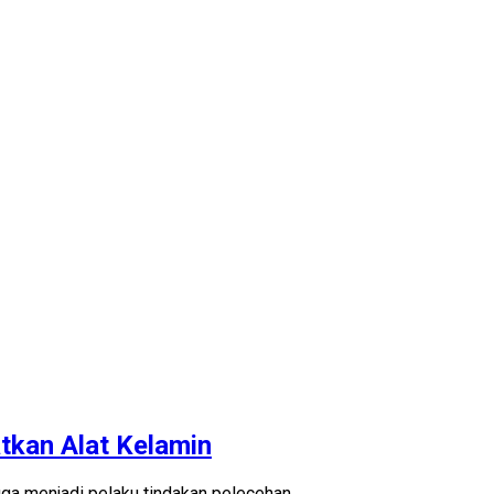
tkan Alat Kelamin
ga menjadi pelaku tindakan pelecehan