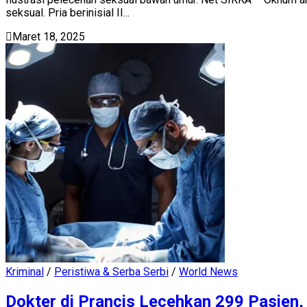
seksual. Pria berinisial II...
Maret 18, 2025
Kriminal
/
Peristiwa & Serba Serbi
/
World News
Dokter di Prancis Lecehkan 299 Pasien