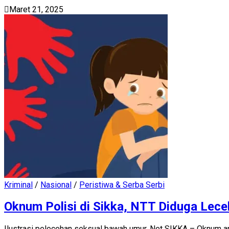
Maret 21, 2025
Kriminal
/
Nasional
/
Peristiwa & Serba Serbi
Oknum Polisi di Sikka, NTT Diduga Lece
Ilustrasi pelecehan seksual bawah umur. Net SIKKA – Oknum a